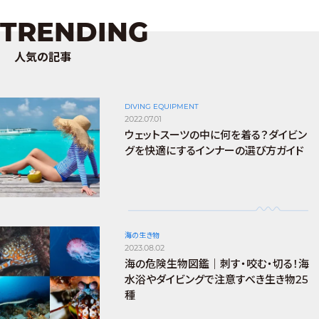
TRENDING
人気の記事
DIVING EQUIPMENT
2022.07.01
ウェットスーツの中に何を着る？ダイビン
グを快適にするインナーの選び方ガイド
海の生き物
2023.08.02
海の危険生物図鑑｜刺す・咬む・切る！海
水浴やダイビングで注意すべき生き物25
種