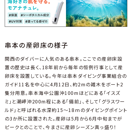
串本の産卵床の様子
関西のダイバーに人気のある串本。ここでの産卵床設
置の歴史は長く、18年前から毎年の恒例行事として産
卵床を設置している。今年は串本ダイビング事業組合の
ガイド11名を中心に4月12日、約2mの雑木をボート2
隻分用意。串本海中公園沖100mほどにある「イスズ
ミ」と潮岬沖200m程にある「備前」、そして「グラスワー
ルド」と呼ばれる水深約15〜18ｍのダイビングポイント
の3か所に設置された。産卵は5月から6月中旬までが
ピークとのことで、今まさに産卵シーズン真っ盛り！