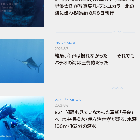
野優太氏が写真集『レプンユカラ 北の
海に伝わる物語』8月8日刊行
DIVING SPOT
2026.8.7
結局、産卵は撮れなかった──それでも
パラオの海は圧倒的だった
VOICE/REVIEWS
2026.8.6
82年間誰も見ていなかった軍艦「長良」
へ。水中探検家・伊左治佳孝が語る、水深
100m・162分の潜水