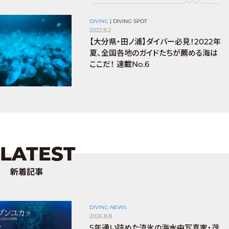
DIVING
|
DIVING SPOT
2022.8.2
【大分県・田ノ浦】ダイバー必見！2022年
夏、全国各地のガイドたちが薦める海は
ここだ！ 連載No.6
LATEST
新着記事
DIVING NEWS
2026.8.8
5年通い詰めた流氷の海――水中写真家・茂