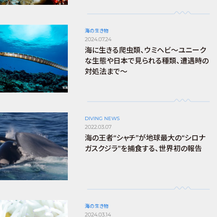
海の生き物
2024.07.24
海に生きる爬虫類、ウミヘビ～ユニーク
な生態や日本で見られる種類、遭遇時の
対処法まで～
DIVING NEWS
2022.03.07
海の王者“シャチ”が地球最大の“シロナ
ガスクジラ”を捕食する、世界初の報告
海の生き物
2024.03.14