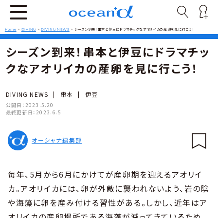
Home
>
DIVING
>
DIVING NEWS
>
シーズン到来！串本と伊豆にドラマチックなアオリイカの産卵を見に行こう！
シーズン到来！串本と伊豆にドラマチッ
クなアオリイカの産卵を見に行こう！
DIVING NEWS
|
串本
|
伊豆
公開日：
2023.5.20
最終更新日：
2023.6.5
オーシャナ編集部
毎年、5月から6月にかけてが産卵期を迎えるアオリイ
カ。アオリイカには、卵が外敵に襲われないよう、岩の陰
や海藻に卵を産み付ける習性がある。しかし、近年はア
オリイカの産卵場所である海藻が減ってきているため、