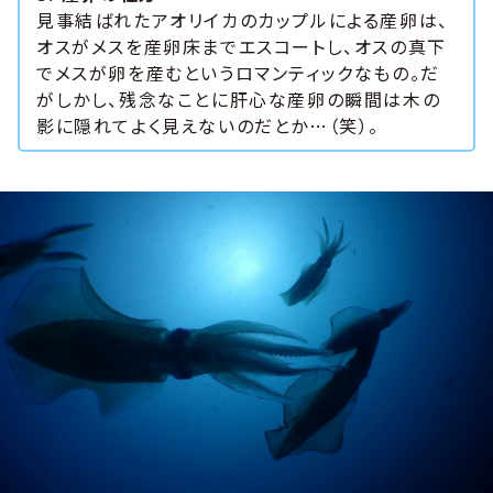
見事結ばれたアオリイカのカップルによる産卵は、
オスがメスを産卵床までエスコートし、オスの真下
でメスが卵を産むというロマンティックなもの。だ
がしかし、残念なことに肝心な産卵の瞬間は木の
影に隠れてよく見えないのだとか…（笑）。