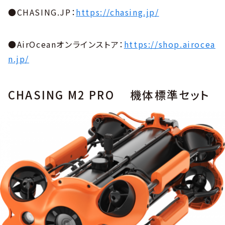
●CHASING.JP：
https://chasing.jp/
●AirOceanオンラインストア：
https://shop.airocea
n.jp/
CHASING M2 PRO 機体標準セット