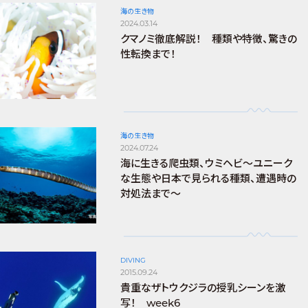
海の生き物
2024.03.14
クマノミ徹底解説！ 種類や特徴、驚きの
性転換まで！
海の生き物
2024.07.24
海に生きる爬虫類、ウミヘビ～ユニーク
な生態や日本で見られる種類、遭遇時の
対処法まで～
DIVING
2015.09.24
貴重なザトウクジラの授乳シーンを激
写！ week6