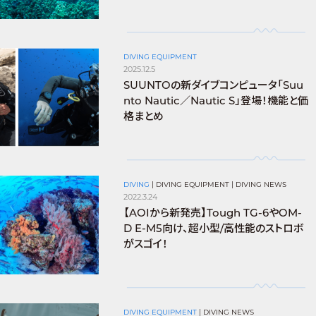
DIVING EQUIPMENT
2025.12.5
SUUNTOの新ダイブコンピュータ「Suu
nto Nautic／Nautic S」登場！機能と価
格まとめ
DIVING
|
DIVING EQUIPMENT
|
DIVING NEWS
2022.3.24
【AOIから新発売】Tough TG-6やOM-
D E-M5向け、超小型/高性能のストロボ
がスゴイ！
DIVING EQUIPMENT
|
DIVING NEWS