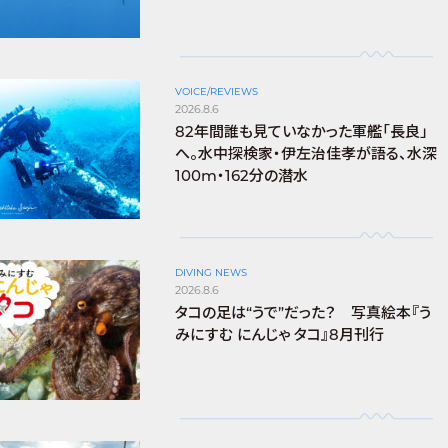
VOICE/REVIEWS
2026.8.6
82年間誰も見ていなかった軍艦「長良」
へ。水中探検家・伊左治佳孝が語る、水深
100m・162分の潜水
DIVING NEWS
2026.8.6
タコの足は“うで”だった？ 写真絵本『う
みにすむ にんじゃ タコ』8月刊行