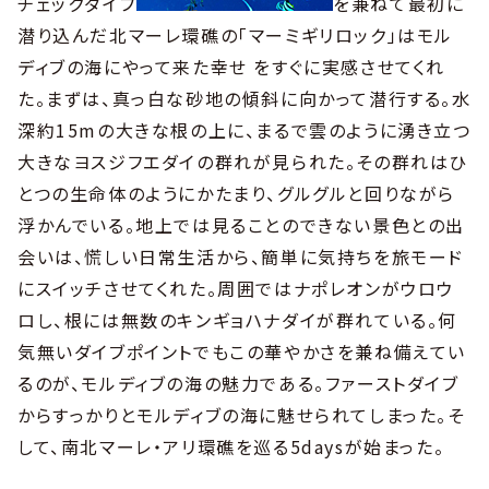
チェックダイブ
を兼ねて最初に
潜り込んだ北マーレ環礁の「マーミギリロック」はモル
ディブの海にやって来た幸せ をすぐに実感させてくれ
た。まずは、真っ白な砂地の傾斜に向かって潜行する。水
深約15mの大きな根の上に、まるで雲のように湧き立つ
大きなヨスジフエダイの群れが見られた。その群れはひ
とつの生命体のようにかたまり、グルグルと回りながら
浮かんでいる。地上では見ることのできない景色との出
会いは、慌しい日常生活から、簡単に気持ちを旅モード
にスイッチさせてくれた。周囲ではナポレオンがウロウ
ロし、根には無数のキンギョハナダイが群れている。何
気無いダイブポイントでもこの華やかさを兼ね備えてい
るのが、モルディブの海の魅力である。ファーストダイブ
からすっかりとモルディブの海に魅せられてしまった。そ
して、南北マーレ・アリ環礁を巡る5daysが始まった。