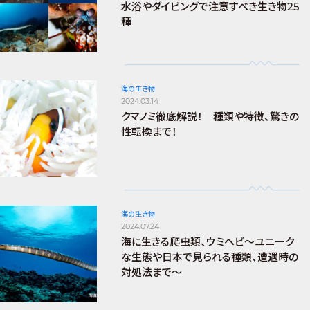
水浴やダイビングで注意すべき生き物25
種
海の生き物
2024.03.14
クマノミ徹底解説！ 種類や特徴、驚きの
性転換まで！
海の生き物
2024.07.24
海に生きる爬虫類、ウミヘビ～ユニーク
な生態や日本で見られる種類、遭遇時の
対処法まで～