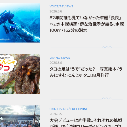
VOICE/REVIEWS
2026.8.6
82年間誰も見ていなかった軍艦「長良」
へ。水中探検家・伊左治佳孝が語る、水深
100m・162分の潜水
DIVING NEWS
2026.8.6
タコの足は“うで”だった？ 写真絵本『う
みにすむ にんじゃ タコ』8月刊行
SKIN DIVING / FREEDIVING
2026.8.5
大会デビューは約半数。それぞれの挑戦
が輝いた「沖縄フリーダイビングカップ2