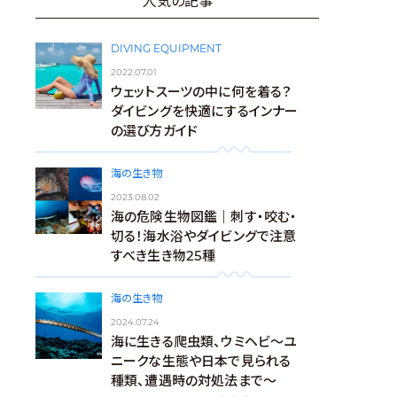
人気の記事
DIVING EQUIPMENT
2022.07.01
ウェットスーツの中に何を着る？
ダイビングを快適にするインナー
の選び方ガイド
海の生き物
2023.08.02
海の危険生物図鑑｜刺す・咬む・
切る！海水浴やダイビングで注意
すべき生き物25種
海の生き物
2024.07.24
海に生きる爬虫類、ウミヘビ～ユ
ニークな生態や日本で見られる
種類、遭遇時の対処法まで～