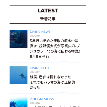
LATEST
新着記事
DIVING NEWS
2026.8.8
5年通い詰めた流氷の海――水中写
真家・茂野優太氏が写真集『レプ
ンユカラ 北の海に伝わる物語』
8月8日刊行
DIVING SPOT
2026.8.7
結局、産卵は撮れなかった──
それでもパラオの海は圧倒的
だった
VOICE/REVIEWS
2026.8.6