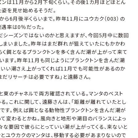
ンは11月から2月下旬くらい。その後1カ月ほどほとん
た姿を見せ始めるそうだ。
ら6月後半くらいまで。昨年11月にユウカク（003）の
遭遇率は0％だった。
だシーズンではないのかと思えますが、今回5月中に数回
しまいました。昨年はまだ群れが狙えていたにもかかわ
らく餌となるプランクトンを多く含んだ潮が上がって来て
います。昨年11月も同じようにプランクトンを含んだ潮
らいい潮さえ上がってくれば11月でも可能性があるのか
まだリサーチは必要ですね」と遠藤さん。
と東のチャネルで両方確認されている。マンタのベスト
る。これに関して、遠藤さんは、「距離が離れていたとし
です。例えば餌となる動物性プランクトンを含んだ潮が
って変わるとかね。風向きと地形や潮目のバランスによっ
々な要因で彼らにとっていい潮が上がってくる、来ないと
ンとユウカクのマンタは、移動する必要があまりないので