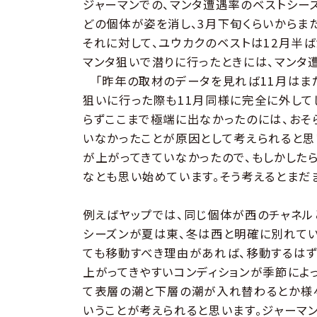
ジャーマンでの、マンタ遭遇率のベストシーズ
どの個体が姿を消し、3月下旬くらいからま
それに対して、ユウカクのベストは12月半ばか
マンタ狙いで潜りに行ったときには、マンタ
「昨年の取材のデータを見れば11月はま
狙いに行った際も11月同様に完全に外して
らずここまで極端に出なかったのには、おそ
いなかったことが原因として考えられると思
が上がってきていなかったので、もしかした
なとも思い始めています。そう考えるとまだ
例えばヤップでは、同じ個体が西のチャネル
シーズンが夏は東、冬は西と明確に別れてい
ても移動すべき理由があれば、移動するはず
上がってきやすいコンディションが季節によ
て表層の潮と下層の潮が入れ替わるとか様
いうことが考えられると思います。ジャーマ