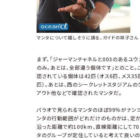
マンタについて嬉しそうに語る、ガイドの祥子さん
まず、「ジャーマンチャネルと003のあるユ
のみ。あとは、全部違う個体です」とのこと
認されている個体は42匹（オス6匹、メス35匹
匹）。あとは、西のシークレットスタジアムの
アウト他などで確認されたマンタだ。
パラオで見られるマンタのほぼ99％がナン
ンタの行動範囲がどれだけのものかは、定か
沿った距離で約100km、直線距離にして7
タのグループが定住していると考えて良いの