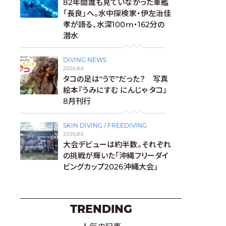
82年間誰も見ていなかった軍艦
「長良」へ。水中探検家・伊左治佳
孝が語る、水深100m・162分の
潜水
DIVING NEWS
2026.8.6
タコの足は“うで”だった？ 写真
絵本『うみにすむ にんじゃ タコ』
8月刊行
SKIN DIVING / FREEDIVING
2026.8.5
大会デビューは約半数。それぞれ
の挑戦が輝いた「沖縄フリーダイ
ビングカップ2026沖縄大会」
TRENDING