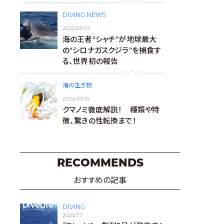
DIVING NEWS
2022.03.07
海の王者“シャチ”が地球最大
の“シロナガスクジラ”を捕食す
る、世界初の報告
海の生き物
2024.03.14
クマノミ徹底解説！ 種類や特
徴、驚きの性転換まで！
RECOMMENDS
おすすめの記事
DIVING
2023.7.7