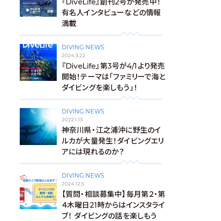
『DiveLife』創刊2号が発売中！
有名人インタビューなどの情報
満載
DIVING NEWS
2024.3.22
『DiveLife』第3号が4/1より発売
開始！テーマは「ファミリーで海と
ダイビングを楽しもう」！
DIVING NEWS
2022.1.13
神奈川県・江之浦沖に野生のイ
ルカが大量発生！ダイビングエリ
アには現れるのか？
DIVING NEWS
2024.12.5
【質問・相談募集中】毎月第２・第
４木曜日21時からはインスタライ
ブ！ ダイビングの話を楽しもう