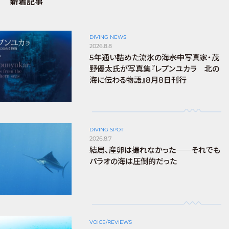
新着記事
DIVING NEWS
2026.8.8
5年通い詰めた流氷の海――水中写真家・茂
野優太氏が写真集『レプンユカラ 北の
海に伝わる物語』8月8日刊行
DIVING SPOT
2026.8.7
結局、産卵は撮れなかった──それでも
パラオの海は圧倒的だった
VOICE/REVIEWS