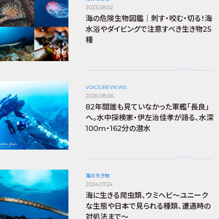
2023.08.02
海の危険生物図鑑｜刺す・咬む・切る！海
水浴やダイビングで注意すべき生き物25
種
VOICE/REVIEWS
2026.08.06
82年間誰も見ていなかった軍艦「長良」
へ。水中探検家・伊左治佳孝が語る、水深
100m・162分の潜水
海の生き物
2024.07.24
海に生きる爬虫類、ウミヘビ～ユニーク
な生態や日本で見られる種類、遭遇時の
対処法まで～