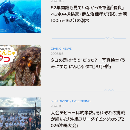
2026.8.6
82年間誰も見ていなかった軍艦「長良」
へ。水中探検家・伊左治佳孝が語る、水深
100m・162分の潜水
DIVING NEWS
2026.8.6
タコの足は“うで”だった？ 写真絵本『う
みにすむ にんじゃ タコ』8月刊行
SKIN DIVING / FREEDIVING
2026.8.5
大会デビューは約半数。それぞれの挑戦
が輝いた「沖縄フリーダイビングカップ2
026沖縄大会」