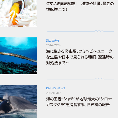
クマノミ徹底解説！ 種類や特徴、驚きの
性転換まで！
海の生き物
2024.07.24
海に生きる爬虫類、ウミヘビ～ユニーク
な生態や日本で見られる種類、遭遇時の
対処法まで～
DIVING NEWS
2022.03.07
海の王者“シャチ”が地球最大の“シロナ
ガスクジラ”を捕食する、世界初の報告