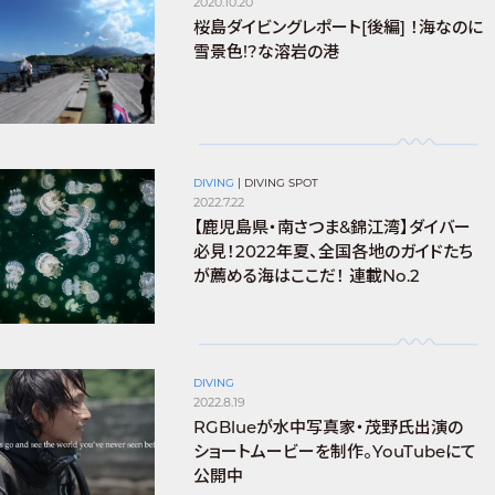
2020.10.20
桜島ダイビングレポート[後編] ！海なのに
雪景色!?な溶岩の港
DIVING
|
DIVING SPOT
2022.7.22
【鹿児島県・南さつま&錦江湾】ダイバー
必見！2022年夏、全国各地のガイドたち
が薦める海はここだ！ 連載No.2
DIVING
2022.8.19
RGBlueが水中写真家・茂野氏出演の
ショートムービーを制作。YouTubeにて
公開中