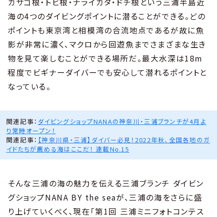
カサゴ根・トビ根・ナライカタ・ドチ根という三浦半島近
海の4つのダイビングポイントに潜ることができる。どの
ポイントも東京湾と相模湾の合流地点であるが故に魚
影が非常に濃く、マクロから回遊魚までさまざまな生き
物を見て楽しむことができる場所だ。最大水深は18m
程度でビギナーダイバーでも安心して潜れるポイントと
なっている。
関連記事：
ダイビングショップNANAの神奈川・三浦ブランチが4月よ
り常時オープン！
関連記事：
【神奈川県・三浦】ダイバー必見！2022年秋、全国各地のガ
イドたちが薦める海はここだ！ 連載No.15
そんな三浦の海の魅力を伝える三浦ブランチ ダイビン
グショップNANA BY the seaが、三浦の海をさらに盛
り上げていくべく、現在「第1回 三浦ミニフォトコンテス