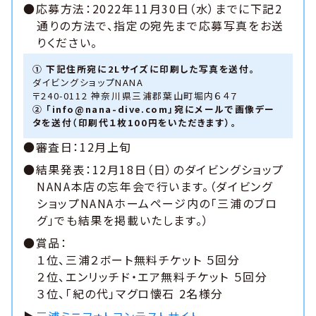
●応募方法：2022年11月30日（水）までに下記2
通りの方法で、指定の宛先まで応募写真をお送
りください。
① 下記住所宛に2Lサイズに印刷した写真を送付。
ダイビングショップNANA
〒240-0112 神奈川県三浦郡葉山町堀内６４７
② 「info@nana-dive.com」宛にメールで画像デー
タを送付（印刷代１枚100円をいただきます）。
●審査日：12月上旬
●結果発表：12月18日（日）のダイビングショップ
NANA本店の忘年会で行います。（ダイビング
ショップNANAホームページ内の「三浦のブロ
グ」でも結果を掲載いたします。）
●賞品：
１位、三浦２ボート無料チケット ５回分
２位、エンリッチド・エア無料チケット ５回分
３位、「紀の代」マグロ懐石 2名様分