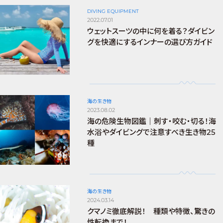
DIVING EQUIPMENT
2022.07.01
ウェットスーツの中に何を着る？ダイビン
グを快適にするインナーの選び方ガイド
海の生き物
2023.08.02
海の危険生物図鑑｜刺す・咬む・切る！海
水浴やダイビングで注意すべき生き物25
種
海の生き物
2024.03.14
クマノミ徹底解説！ 種類や特徴、驚きの
性転換まで！