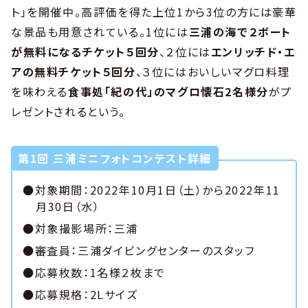
ト」を開催中。高評価を得た上位1から3位の方には豪華
な景品も用意されている。1位には
三浦の海で２ボート
が無料になるチケット５回分
、２位には
エンリッチド・エ
アの無料チケット５回分
、３位にはおいしいマグロ料理
を味わえる
食事処「紀の代」のマグロ懐石2名様分
がプ
レゼントされるという。
第1回 三浦ミニフォトコンテスト詳細
●対象期間：2022年10月1日（土）から2022年11
月30日（水）
●対象撮影場所：三浦
●審査員：三浦ダイビングセンターのスタッフ
●応募枚数：1名様２枚まで
●応募規格：2Lサイズ