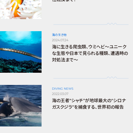
海の生き物
2024.07.24
海に生きる爬虫類、ウミヘビ～ユニーク
な生態や日本で見られる種類、遭遇時の
対処法まで～
DIVING NEWS
2022.03.07
海の王者“シャチ”が地球最大の“シロナ
ガスクジラ”を捕食する、世界初の報告