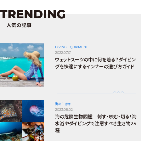
TRENDING
人気の記事
DIVING EQUIPMENT
2022.07.01
ウェットスーツの中に何を着る？ダイビン
グを快適にするインナーの選び方ガイド
海の生き物
2023.08.02
海の危険生物図鑑｜刺す・咬む・切る！海
水浴やダイビングで注意すべき生き物25
種