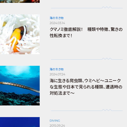
海の生き物
2024.03.14
クマノミ徹底解説！ 種類や特徴、驚きの
性転換まで！
海の生き物
2024.07.24
海に生きる爬虫類、ウミヘビ～ユニーク
な生態や日本で見られる種類、遭遇時の
対処法まで～
DIVING
2015.09.24