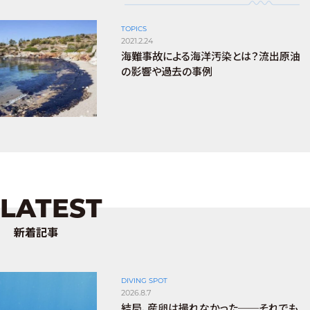
TOPICS
2021.2.24
海難事故による海洋汚染とは？流出原油
の影響や過去の事例
LATEST
新着記事
DIVING SPOT
2026.8.7
結局、産卵は撮れなかった──それでも