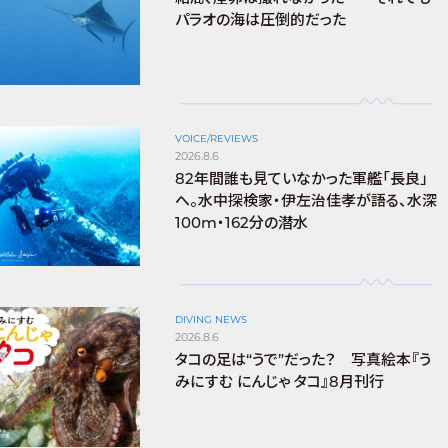
パラオの海は圧倒的だった
VOICE/REVIEWS
2026.8.6
82年間誰も見ていなかった軍艦「長良」
へ。水中探検家・伊左治佳孝が語る、水深
100m・162分の潜水
DIVING NEWS
2026.8.6
タコの足は“うで”だった？ 写真絵本『う
みにすむ にんじゃ タコ』8月刊行