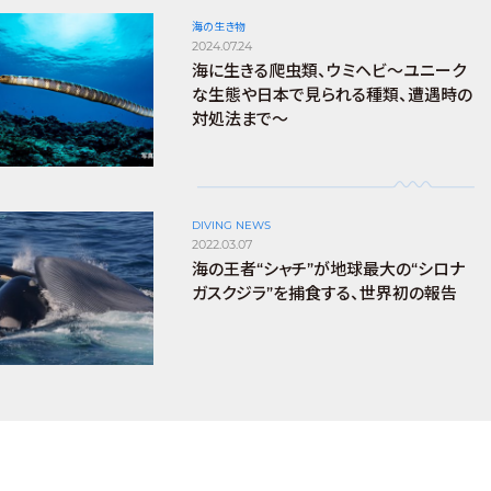
海の生き物
2024.07.24
海に生きる爬虫類、ウミヘビ～ユニーク
な生態や日本で見られる種類、遭遇時の
対処法まで～
DIVING NEWS
2022.03.07
海の王者“シャチ”が地球最大の“シロナ
ガスクジラ”を捕食する、世界初の報告