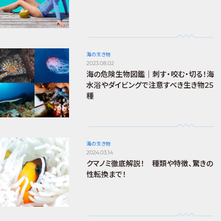
海の生き物
2023.08.02
海の危険生物図鑑｜刺す・咬む・切る！海
水浴やダイビングで注意すべき生き物25
種
海の生き物
2024.03.14
クマノミ徹底解説！ 種類や特徴、驚きの
性転換まで！