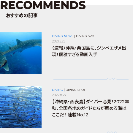
RECOMMENDS
おすすめの記事
DIVING NEWS
|
DIVING SPOT
2021.5.25
〈速報〉沖縄・粟国島に、ジンベエザメ出
現！優雅すぎる動画入手
DIVING
|
DIVING SPOT
2022.8.27
【沖縄県・西表島】ダイバー必見！2022年
秋、全国各地のガイドたちが薦める海は
ここだ！ 連載No.12