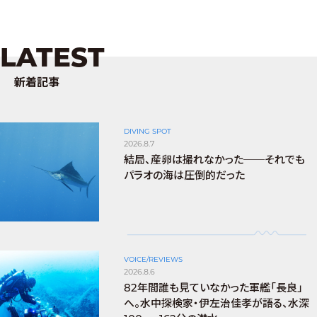
LATEST
新着記事
DIVING SPOT
2026.8.7
結局、産卵は撮れなかった──それでも
パラオの海は圧倒的だった
VOICE/REVIEWS
2026.8.6
82年間誰も見ていなかった軍艦「長良」
へ。水中探検家・伊左治佳孝が語る、水深