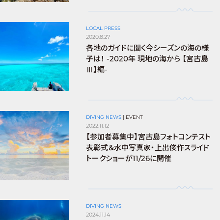
LOCAL PRESS
2020.8.27
各地のガイドに聞く今シーズンの海の様
子は！ -2020年 現地の海から 【宮古島
Ⅲ】編-
DIVING NEWS
|
EVENT
2022.11.12
【参加者募集中】宮古島フォトコンテスト
表彰式＆水中写真家・上出俊作スライド
トークショーが11/26に開催
DIVING NEWS
2024.11.14