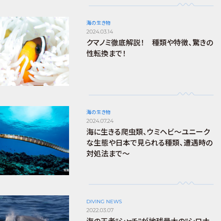
海の生き物
2024.03.14
クマノミ徹底解説！ 種類や特徴、驚きの
性転換まで！
海の生き物
2024.07.24
海に生きる爬虫類、ウミヘビ～ユニーク
な生態や日本で見られる種類、遭遇時の
対処法まで～
DIVING NEWS
2022.03.07