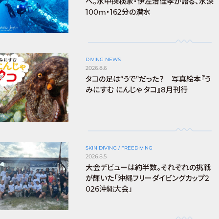
へ。水中探検家・伊左治佳孝が語る、水深
100m・162分の潜水
DIVING NEWS
2026.8.6
タコの足は“うで”だった？ 写真絵本『う
みにすむ にんじゃ タコ』8月刊行
SKIN DIVING / FREEDIVING
2026.8.5
大会デビューは約半数。それぞれの挑戦
が輝いた「沖縄フリーダイビングカップ2
026沖縄大会」