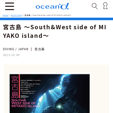
Home
>
BLUE Mag
>
宮古島 ～South&West side of MIYAKO island～
宮古島 ～South&West side of MI
YAKO island～
DIVING / JAPAN
|
宮古島
2015.10.30