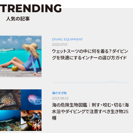
TRENDING
人気の記事
DIVING EQUIPMENT
2022.07.01
ウェットスーツの中に何を着る？ダイビン
グを快適にするインナーの選び方ガイド
海の生き物
2023.08.02
海の危険生物図鑑｜刺す・咬む・切る！海
水浴やダイビングで注意すべき生き物25
種