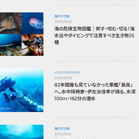
海の生き物
2023.08.02
海の危険生物図鑑｜刺す・咬む・切る！海
水浴やダイビングで注意すべき生き物25
種
VOICE/REVIEWS
2026.08.06
82年間誰も見ていなかった軍艦「長良」
へ。水中探検家・伊左治佳孝が語る、水深
100m・162分の潜水
海の生き物
2024.07.24