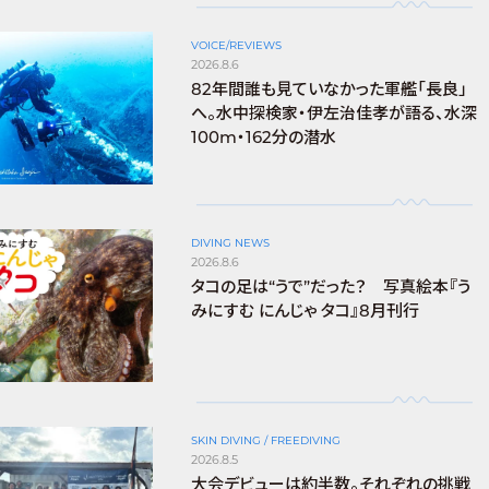
VOICE/REVIEWS
2026.8.6
82年間誰も見ていなかった軍艦「長良」
へ。水中探検家・伊左治佳孝が語る、水深
100m・162分の潜水
DIVING NEWS
2026.8.6
タコの足は“うで”だった？ 写真絵本『う
みにすむ にんじゃ タコ』8月刊行
SKIN DIVING / FREEDIVING
2026.8.5
大会デビューは約半数。それぞれの挑戦