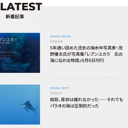
LATEST
新着記事
DIVING NEWS
2026.8.8
5年通い詰めた流氷の海――水中写真家・茂
野優太氏が写真集『レプンユカラ 北の
海に伝わる物語』8月8日刊行
DIVING SPOT
2026.8.7
結局、産卵は撮れなかった──それでも
パラオの海は圧倒的だった