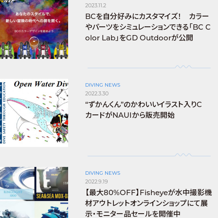
2023.11.2
BCを自分好みにカスタマイズ！ カラー
やパーツをシミュレーションできる「BC C
olor Lab」をGD Outdoorが公開
DIVING NEWS
2022.3.30
“ずかんくん”のかわいいイラスト入りC
カードがNAUIから販売開始
DIVING NEWS
2022.9.19
【最大80%OFF】Fisheyeが水中撮影機
材アウトレットオンラインショップにて展
示・モニター品セールを開催中