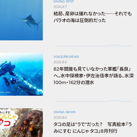
DIVING SPOT
2026.8.7
結局、産卵は撮れなかった──それでも
パラオの海は圧倒的だった
VOICE/REVIEWS
2026.8.6
82年間誰も見ていなかった軍艦「長良」
へ。水中探検家・伊左治佳孝が語る、水深
100m・162分の潜水
DIVING NEWS
2026.8.6
タコの足は“うで”だった？ 写真絵本『う
みにすむ にんじゃ タコ』8月刊行