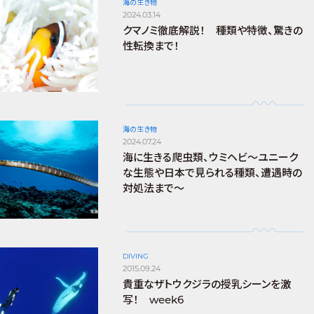
海の生き物
2024.03.14
クマノミ徹底解説！ 種類や特徴、驚きの
性転換まで！
海の生き物
2024.07.24
海に生きる爬虫類、ウミヘビ～ユニーク
な生態や日本で見られる種類、遭遇時の
対処法まで～
DIVING
2015.09.24
貴重なザトウクジラの授乳シーンを激
写！ week6