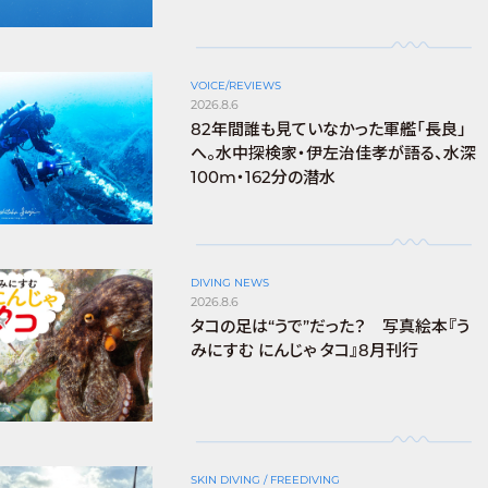
VOICE/REVIEWS
2026.8.6
82年間誰も見ていなかった軍艦「長良」
へ。水中探検家・伊左治佳孝が語る、水深
100m・162分の潜水
DIVING NEWS
2026.8.6
タコの足は“うで”だった？ 写真絵本『う
みにすむ にんじゃ タコ』8月刊行
SKIN DIVING / FREEDIVING