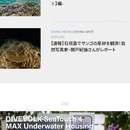
Ⅱ】編-
DIVING NEWS
|
DIVING SPOT
2021.4.30
【速報】石垣島でサンゴの産卵を観測！自
然写真家・関戸紀倫さんがレポート
PR