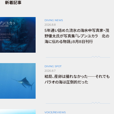
新着記事
DIVING NEWS
2026.8.8
5年通い詰めた流氷の海――水中写真家・茂
野優太氏が写真集『レプンユカラ 北の
海に伝わる物語』8月8日刊行
DIVING SPOT
2026.8.7
結局、産卵は撮れなかった──それでも
パラオの海は圧倒的だった
VOICE/REVIEWS