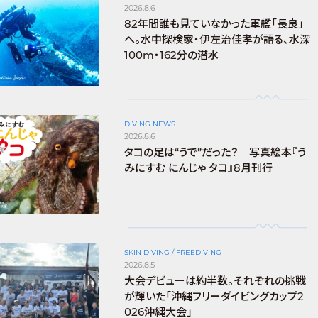
2026.8.6
82年間誰も見ていなかった軍艦「長良」
へ。水中探検家・伊左治佳孝が語る、水深
100m・162分の潜水
DIVING NEWS
2026.8.6
タコの足は“うで”だった？ 写真絵本『う
みにすむ にんじゃ タコ』8月刊行
SKIN DIVING / FREEDIVING
2026.8.5
大会デビューは約半数。それぞれの挑戦
が輝いた「沖縄フリーダイビングカップ2
026沖縄大会」