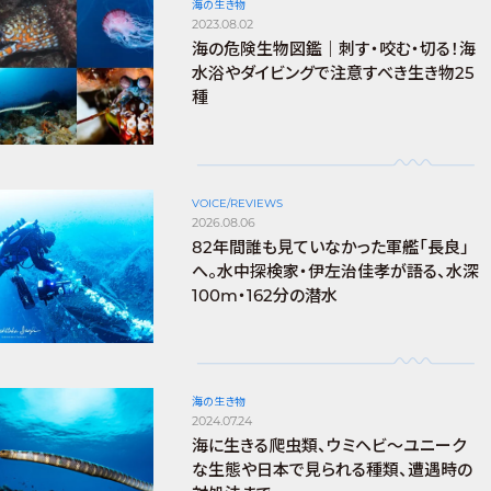
海の生き物
2023.08.02
海の危険生物図鑑｜刺す・咬む・切る！海
水浴やダイビングで注意すべき生き物25
種
VOICE/REVIEWS
2026.08.06
82年間誰も見ていなかった軍艦「長良」
へ。水中探検家・伊左治佳孝が語る、水深
100m・162分の潜水
海の生き物
2024.07.24
海に生きる爬虫類、ウミヘビ～ユニーク
な生態や日本で見られる種類、遭遇時の