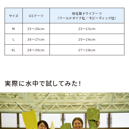
他社製ドライブーツ
サイズ
GSブーツ
（ワールドダイブ社／モビーディック社）
M
25～26cm
23～25cm
L
26～27cm
25～26cm
XL
28～30cm
27～28cm
実際に水中で試してみた！