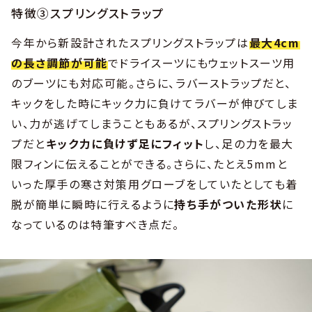
特徴③スプリングストラップ
今年から新設計されたスプリングストラップは
最大4cm
の長さ調節が可能
でドライスーツにもウェットスーツ用
のブーツにも対応可能。さらに、ラバーストラップだと、
キックをした時にキック力に負けてラバーが伸びてしま
い、力が逃げてしまうこともあるが、スプリングストラッ
プだと
キック力に負けず足にフィット
し、足の力を最大
限フィンに伝えることができる。さらに、たとえ5mmと
いった厚手の寒さ対策用グローブをしていたとしても着
脱が簡単に瞬時に行えるように
持ち手がついた形状
に
なっているのは特筆すべき点だ。