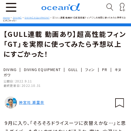
Home
>
DIVING
>
DIVING EQUIPMENT
>
【GULL連載 動画あり】超高性能フィン「GT」を実際に使ってみたら予想以上
にすごかった！
【GULL連載 動画あり】超高性能フィン
「GT」を実際に使ってみたら予想以上
にすごかった！
DIVING
|
DIVING EQUIPMENT
|
GULL
|
フィン
|
PR
|
キヌ
ガワ
公開日：
2022.9.11
最終更新日：
2022.10.31
神宮司 瀬里奈
9月に入り、「そろそろドライスーツに衣替えかな…」と思