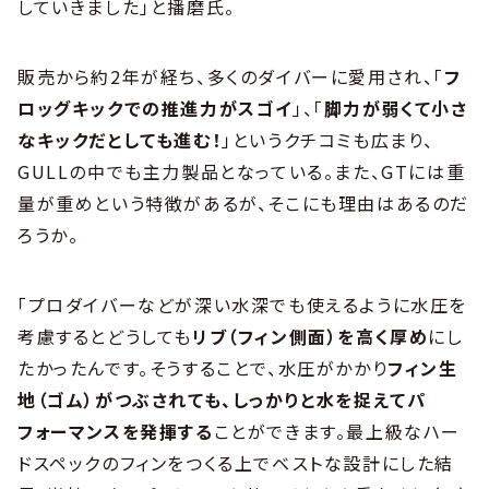
していきました」と播磨氏。
販売から約2年が経ち、多くのダイバーに愛用され、「
フ
ロッグキックでの推進力がスゴイ
」、「
脚力が弱くて小さ
なキックだとしても進む！
」というクチコミも広まり、
GULLの中でも主力製品となっている。また、GTには重
量が重めという特徴があるが、そこにも理由はあるのだ
ろうか。
「プロダイバーなどが深い水深でも使えるように水圧を
考慮するとどうしても
リブ（フィン側面）を高く厚め
にし
たかったんです。そうすることで、水圧がかかり
フィン生
地（ゴム）がつぶされても、しっかりと水を捉えてパ
フォーマンスを発揮する
ことができます。最上級なハー
ドスペックのフィンをつくる上でベストな設計にした結