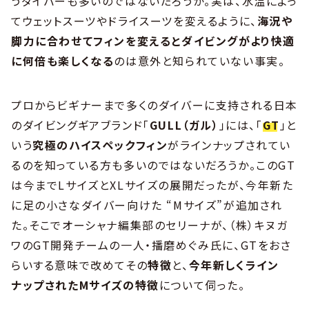
うダイバーも多いのではないだろうか。実は、水温によっ
てウェットスーツやドライスーツを変えるように、
海況や
脚力に合わせてフィンを変えるとダイビングがより快適
に何倍も楽しくなる
のは意外と知られていない事実。
プロからビギナーまで多くのダイバーに支持される日本
のダイビングギアブランド「
GULL（ガル）
」には、「
GT
」と
いう
究極のハイスペックフィン
がラインナップされてい
るのを知っている方も多いのではないだろうか。このGT
は今までLサイズとXLサイズの展開だったが、今年新た
に足の小さなダイバー向けた “Mサイズ”が追加され
た。そこでオーシャナ編集部のセリーナが、（株）キヌガ
ワのGT開発チームの一人・播磨めぐみ氏に、GTをおさ
らいする意味で改めてその
特徴
と、
今年新しくライン
ナップされたMサイズの特徴
について伺った。