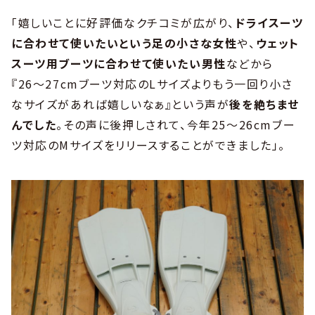
「嬉しいことに好評価なクチコミが広がり、
ドライスーツ
に合わせて使いたいという足の小さな女性
や、
ウェット
スーツ用ブーツに合わせて使いたい男性
などから
『26〜27cmブーツ対応のLサイズよりもう一回り小さ
なサイズがあれば嬉しいなぁ』という声が
後を絶ちませ
んでした
。その声に後押しされて、今年25〜26cmブー
ツ対応のMサイズをリリースすることができました」。