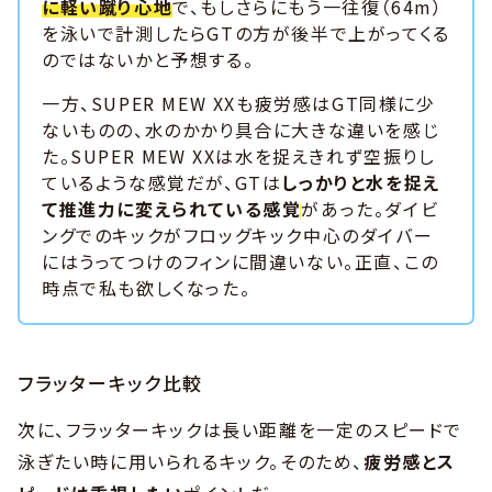
に軽い蹴り心地
で、もしさらにもう一往復（64m）
を泳いで計測したらGTの方が後半で上がってくる
のではないかと予想する。
一方、SUPER MEW XXも疲労感はGT同様に少
ないものの、水のかかり具合に大きな違いを感じ
た。SUPER MEW XXは水を捉えきれず空振りし
ているような感覚だが、GTは
しっかりと水を捉え
て推進力に変えられている感覚
があった。ダイビ
ングでのキックがフロッグキック中心のダイバー
にはうってつけのフィンに間違いない。正直、この
時点で私も欲しくなった。
フラッターキック比較
次に、フラッターキックは長い距離を一定のスピードで
泳ぎたい時に用いられるキック。そのため、
疲労感とス