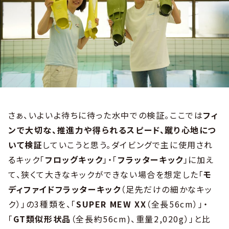
さぁ、いよいよ待ちに待った水中での検証。ここでは
フィ
ンで大切な、推進力や得られるスピード、蹴り心地につ
いて検証
していこうと思う。ダイビングで主に使用され
るキック「
フロッグキック
」・「
フラッターキック
」に加え
て、狭くて大きなキックができない場合を想定した「
モ
ディファイドフラッターキック
（足先だけの細かなキッ
ク）」の3種類を、「
SUPER MEW XX
（全長56cm）」・
「
GT類似形状品
（全長約56cm)、重量2,020g）」と比