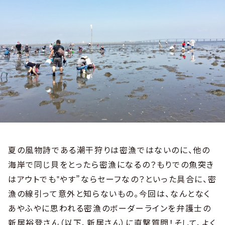
夏の風物詩である潮干狩りは密漁ではないのに、他の
海岸で同じ貝をとったら密漁になるの？もりでの魚突き
はアウトでも‟やす”ならセーフなの？といった具合に、密
漁の線引って意外と知らないもの。今回は、なんとなく
あやふやに思われる密漁のボーダーラインを弁護士の
新居裕登さん（以下、新居さん）に直撃質問！そして、よく