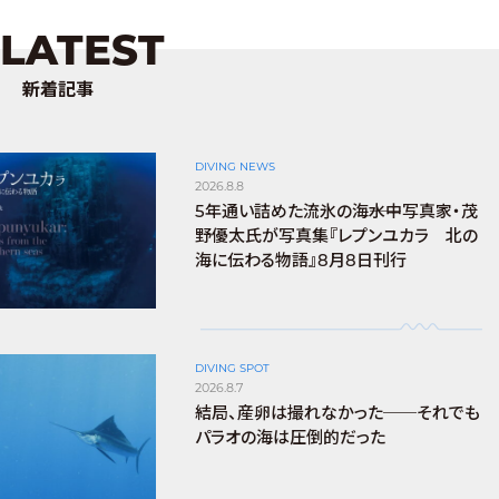
LATEST
新着記事
DIVING NEWS
2026.8.8
5年通い詰めた流氷の海――水中写真家・茂
野優太氏が写真集『レプンユカラ 北の
海に伝わる物語』8月8日刊行
DIVING SPOT
2026.8.7
結局、産卵は撮れなかった──それでも
パラオの海は圧倒的だった