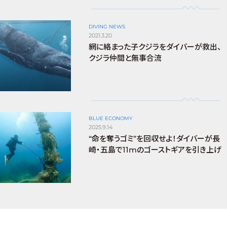
DIVING NEWS
2021.3.20
網に絡まった子クジラをダイバーが救出、
クジラ仲間と無事合流
BLUE ECONOMY
2025.9.14
“命を奪うゴミ”を回収せよ！ダイバーが長
崎・五島で11mのゴーストギアを引き上げ