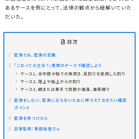
あるケースを例にとって、法律の観点から紐解いていた
だいた。
目次
密漁とは。密漁の定義
「これって大丈夫？」実際のケースで確認しよう
ケース1、水中銃や銛での魚突き、見釣りを使用した釣り
ケース2、陸上や船上からの釣り
ケース3、網または素手で貝類や海藻、海草捕り
密漁をしない、密漁にならないために押さえておきたい確認
ポイント
密漁を見つけたら
記事監修：新居裕登さん