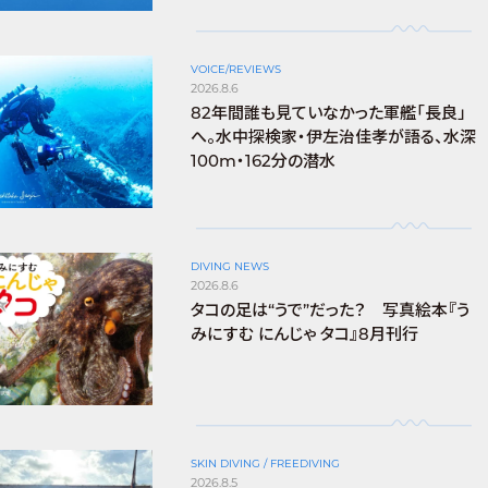
VOICE/REVIEWS
2026.8.6
82年間誰も見ていなかった軍艦「長良」
へ。水中探検家・伊左治佳孝が語る、水深
100m・162分の潜水
DIVING NEWS
2026.8.6
タコの足は“うで”だった？ 写真絵本『う
みにすむ にんじゃ タコ』8月刊行
SKIN DIVING / FREEDIVING
2026.8.5