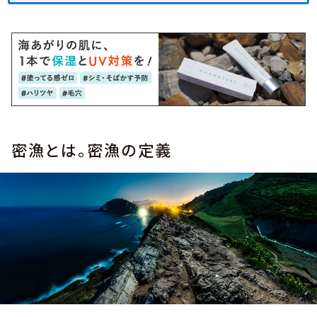
密漁とは。密漁の定義