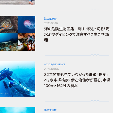
海の生き物
2023.08.02
海の危険生物図鑑｜刺す・咬む・切る！海
水浴やダイビングで注意すべき生き物25
種
VOICE/REVIEWS
2026.08.06
82年間誰も見ていなかった軍艦「長良」
へ。水中探検家・伊左治佳孝が語る、水深
100m・162分の潜水
海の生き物