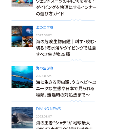
ウェットスーツの中に何を着る？
ダイビングを快適にするインナー
の選び方ガイド
海の生き物
2023.08.02
海の危険生物図鑑｜刺す・咬む・
切る！海水浴やダイビングで注意
すべき生き物25種
海の生き物
2024.07.24
海に生きる爬虫類、ウミヘビ～ユ
ニークな生態や日本で見られる
種類、遭遇時の対処法まで～
DIVING NEWS
2022.03.07
海の王者“シャチ”が地球最大