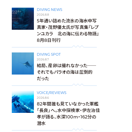
DIVING NEWS
2026.8.8
5年通い詰めた流氷の海――水中写
真家・茂野優太氏が写真集『レプ
ンユカラ 北の海に伝わる物語』
8月8日刊行
DIVING SPOT
2026.8.7
結局、産卵は撮れなかった──
それでもパラオの海は圧倒的
だった
VOICE/REVIEWS
2026.8.6
82年間誰も見ていなかった軍艦
「長良」へ。水中探検家・伊左治佳
孝が語る、水深100m・162分の
潜水