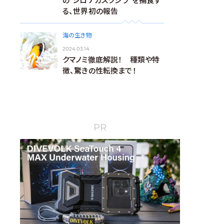
の“シロナガスクジラ”を捕食す
る、世界初の報告
海の生き物
2024.03.14
クマノミ徹底解説！ 種類や特
徴、驚きの性転換まで！
PR