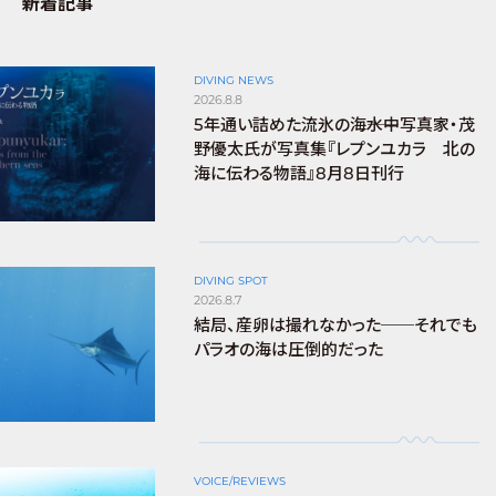
新着記事
DIVING NEWS
2026.8.8
5年通い詰めた流氷の海――水中写真家・茂
野優太氏が写真集『レプンユカラ 北の
海に伝わる物語』8月8日刊行
DIVING SPOT
2026.8.7
結局、産卵は撮れなかった──それでも
パラオの海は圧倒的だった
VOICE/REVIEWS