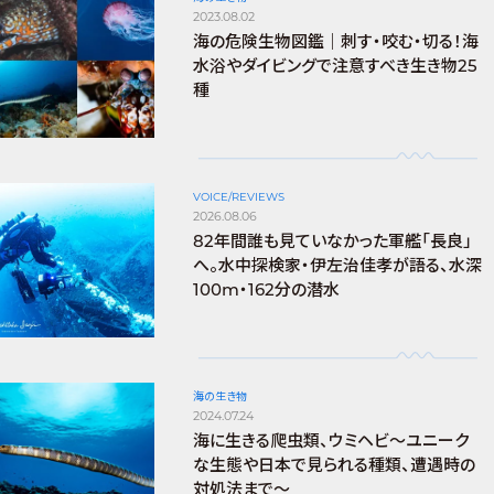
2023.08.02
海の危険生物図鑑｜刺す・咬む・切る！海
水浴やダイビングで注意すべき生き物25
種
VOICE/REVIEWS
2026.08.06
82年間誰も見ていなかった軍艦「長良」
へ。水中探検家・伊左治佳孝が語る、水深
100m・162分の潜水
海の生き物
2024.07.24
海に生きる爬虫類、ウミヘビ～ユニーク
な生態や日本で見られる種類、遭遇時の
対処法まで～