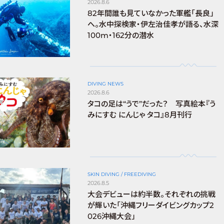
2026.8.6
82年間誰も見ていなかった軍艦「長良」
へ。水中探検家・伊左治佳孝が語る、水深
100m・162分の潜水
DIVING NEWS
2026.8.6
タコの足は“うで”だった？ 写真絵本『う
みにすむ にんじゃ タコ』8月刊行
SKIN DIVING / FREEDIVING
2026.8.5
大会デビューは約半数。それぞれの挑戦
が輝いた「沖縄フリーダイビングカップ2
026沖縄大会」