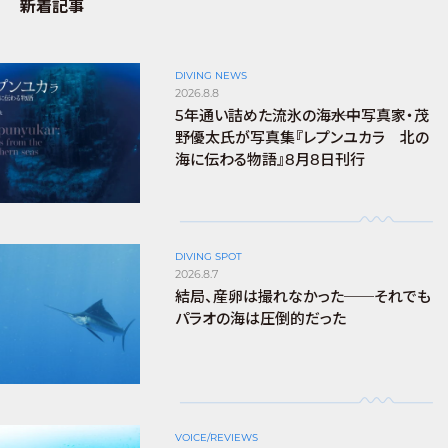
新着記事
DIVING NEWS
2026.8.8
5年通い詰めた流氷の海――水中写真家・茂
野優太氏が写真集『レプンユカラ 北の
海に伝わる物語』8月8日刊行
DIVING SPOT
2026.8.7
結局、産卵は撮れなかった──それでも
パラオの海は圧倒的だった
VOICE/REVIEWS