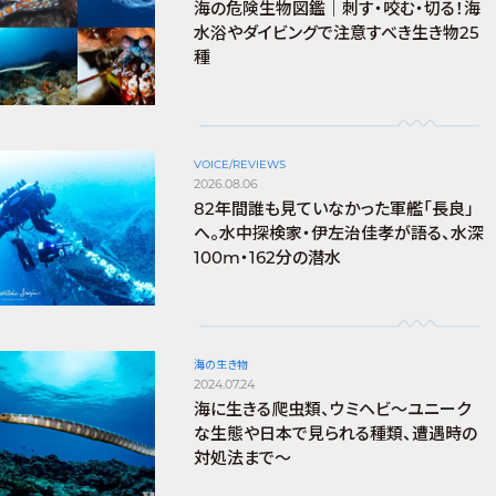
海の危険生物図鑑｜刺す・咬む・切る！海
水浴やダイビングで注意すべき生き物25
種
VOICE/REVIEWS
2026.08.06
82年間誰も見ていなかった軍艦「長良」
へ。水中探検家・伊左治佳孝が語る、水深
100m・162分の潜水
海の生き物
2024.07.24
海に生きる爬虫類、ウミヘビ～ユニーク
な生態や日本で見られる種類、遭遇時の
対処法まで～