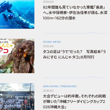
2026.8.6
82年間誰も見ていなかった軍艦「長良」
へ。水中探検家・伊左治佳孝が語る、水深
100m・162分の潜水
DIVING NEWS
2026.8.6
タコの足は“うで”だった？ 写真絵本『う
みにすむ にんじゃ タコ』8月刊行
SKIN DIVING / FREEDIVING
2026.8.5
大会デビューは約半数。それぞれの挑戦
が輝いた「沖縄フリーダイビングカップ2
026沖縄大会」