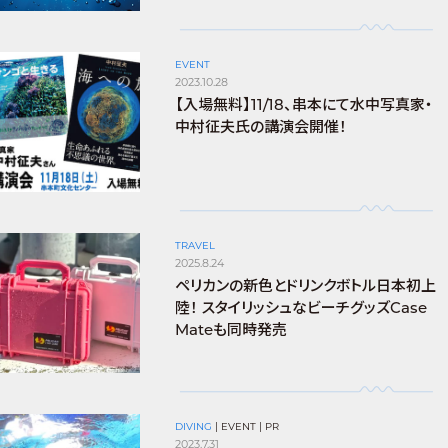
EVENT
2023.10.28
【入場無料】11/18、串本にて水中写真家・
中村征夫氏の講演会開催！
TRAVEL
2025.8.24
ペリカンの新色とドリンクボトル日本初上
陸！ スタイリッシュなビーチグッズCase
Mateも同時発売
DIVING
|
EVENT
|
PR
2023.7.31