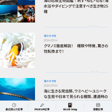
海の危険生物図鑑｜刺す・咬む・切る！海
水浴やダイビングで注意すべき生き物25
種
海の生き物
2024.03.14
クマノミ徹底解説！ 種類や特徴、驚きの
性転換まで！
海の生き物
2024.07.24
海に生きる爬虫類、ウミヘビ～ユニーク
な生態や日本で見られる種類、遭遇時の
対処法まで～
最近読んだ記事
PICKUP記事
BLUE Mag
連載記事