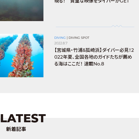
現る！ 貴重な映像をダイバーがGET
DIVING
|
DIVING SPOT
2022.8.7
【宮城県・竹浦&狐崎浜】ダイバー必見！2
022年夏、全国各地のガイドたちが薦め
る海はここだ！ 連載No.8
LATEST
新着記事