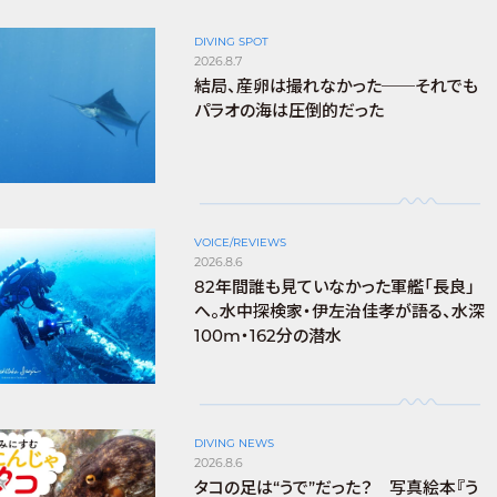
DIVING SPOT
2026.8.7
結局、産卵は撮れなかった──それでも
パラオの海は圧倒的だった
VOICE/REVIEWS
2026.8.6
82年間誰も見ていなかった軍艦「長良」
へ。水中探検家・伊左治佳孝が語る、水深
100m・162分の潜水
DIVING NEWS
2026.8.6
タコの足は“うで”だった？ 写真絵本『う