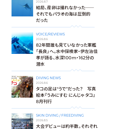
2026.8.7
結局、産卵は撮れなかった──
それでもパラオの海は圧倒的
だった
VOICE/REVIEWS
2026.8.6
82年間誰も見ていなかった軍艦
「長良」へ。水中探検家・伊左治佳
孝が語る、水深100m・162分の
潜水
DIVING NEWS
2026.8.6
タコの足は“うで”だった？ 写真
絵本『うみにすむ にんじゃ タコ』
8月刊行
SKIN DIVING / FREEDIVING
2026.8.5
大会デビューは約半数。それぞれ