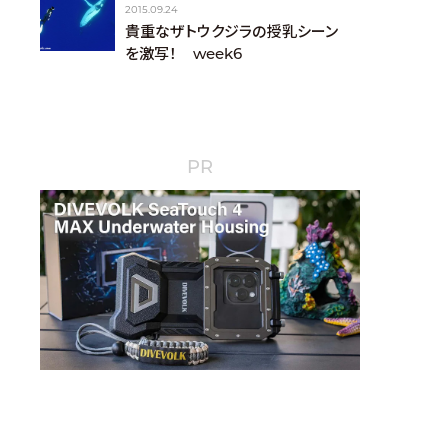
2015.09.24
貴重なザトウクジラの授乳シーン
を激写！ week6
PR