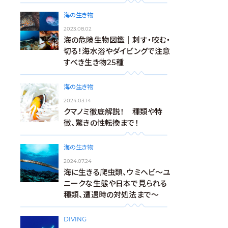
海の生き物
2023.08.02
海の危険生物図鑑｜刺す・咬む・
切る！海水浴やダイビングで注意
すべき生き物25種
海の生き物
2024.03.14
クマノミ徹底解説！ 種類や特
徴、驚きの性転換まで！
海の生き物
2024.07.24
海に生きる爬虫類、ウミヘビ～ユ
ニークな生態や日本で見られる
種類、遭遇時の対処法まで～
DIVING