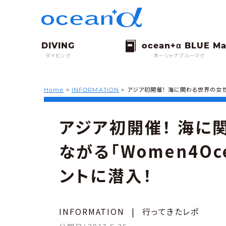
ダイビング
オーシャナブルーマグ
Home
>
INFORMATION
>
アジア初開催！ 海に関わる世界の女性
アジア初開催！ 海に
ながる「Women4O
ントに潜入！
INFORMATION
|
行ってきたレポ