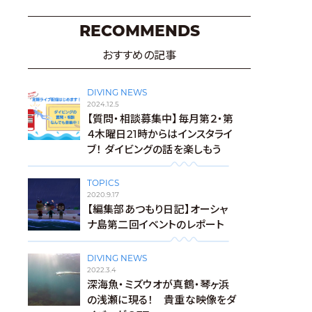
RECOMMENDS
おすすめの記事
DIVING NEWS
2024.12.5
【質問・相談募集中】毎月第２・第
４木曜日21時からはインスタライ
ブ！ ダイビングの話を楽しもう
TOPICS
2020.9.17
【編集部あつもり日記】オーシャ
ナ島第二回イベントのレポート
DIVING NEWS
2022.3.4
深海魚・ミズウオが真鶴・琴ヶ浜
の浅瀬に現る！ 貴重な映像をダ