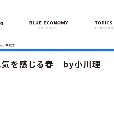
ブルーエコノミー
海に関わる話題
by小川理志
色気を感じる春 by小川理