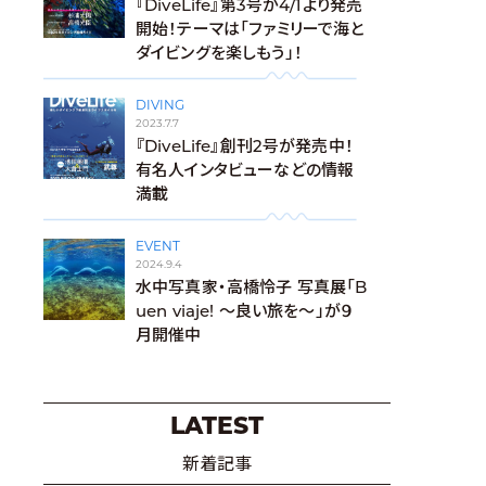
『DiveLife』第3号が4/1より発売
開始！テーマは「ファミリーで海と
ダイビングを楽しもう」！
DIVING
2023.7.7
『DiveLife』創刊2号が発売中！
有名人インタビューなどの情報
満載
EVENT
2024.9.4
水中写真家・高橋怜子 写真展「B
uen viaje! ～良い旅を～」が９
月開催中
LATEST
新着記事