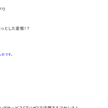
がり
っとした変態！？
ものです。
ングサービス《アリゼ》で活躍するマサシさん。