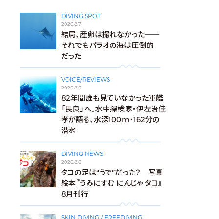
DIVING SPOT
2026.8.7
結局、産卵は撮れなかった──
それでもパラオの海は圧倒的
だった
VOICE/REVIEWS
2026.8.6
82年間誰も見ていなかった軍艦
「長良」へ。水中探検家・伊左治佳
孝が語る、水深100m・162分の
潜水
DIVING NEWS
2026.8.6
タコの足は“うで”だった？ 写真
絵本『うみにすむ にんじゃ タコ』
8月刊行
SKIN DIVING / FREEDIVING