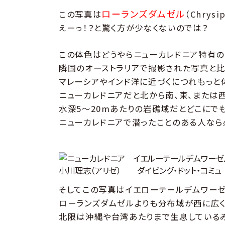
ローランズダムゼル
この写真は
（Chrysi
えーっ！？と驚く方が少なくないのでは？
この体色はどうやらニューカレドニア特有の
隣国のオーストラリアで撮影された写真と比
マレーシアやインド洋に近づくにつれもっと
ニューカレドニアだと北から南、東、または
水深5〜20mあたりの岩礁域だとどこにでも
ニューカレドニアで潜ったことのある人なら
そしてこの写真はイエローテールデムワーゼル（Ne
ローランズダムゼルよりも分布域が西に広く
北限は沖縄や台湾あたりまで生息しているみ