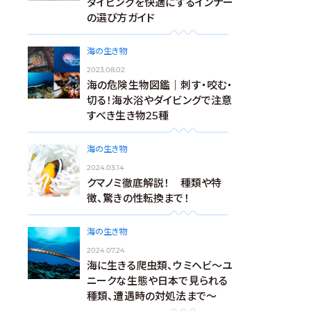
ダイビングを快適にするインナー
の選び方ガイド
海の生き物
2023.08.02
海の危険生物図鑑｜刺す・咬む・
切る！海水浴やダイビングで注意
すべき生き物25種
海の生き物
2024.03.14
クマノミ徹底解説！ 種類や特
徴、驚きの性転換まで！
海の生き物
2024.07.24
海に生きる爬虫類、ウミヘビ～ユ
ニークな生態や日本で見られる
種類、遭遇時の対処法まで～