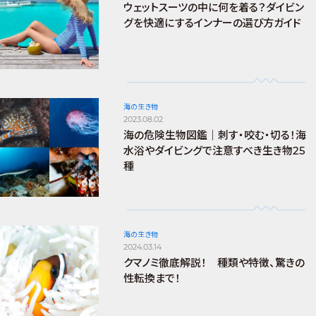
ウェットスーツの中に何を着る？ダイビン
グを快適にするインナーの選び方ガイド
海の生き物
2023.08.02
海の危険生物図鑑｜刺す・咬む・切る！海
水浴やダイビングで注意すべき生き物25
種
海の生き物
2024.03.14
クマノミ徹底解説！ 種類や特徴、驚きの
性転換まで！