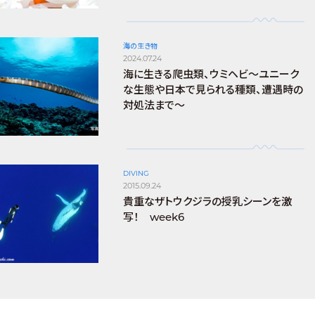
海の生き物
2024.07.24
海に生きる爬虫類、ウミヘビ～ユニーク
な生態や日本で見られる種類、遭遇時の
対処法まで～
DIVING
2015.09.24
貴重なザトウクジラの授乳シーンを激
写！ week6