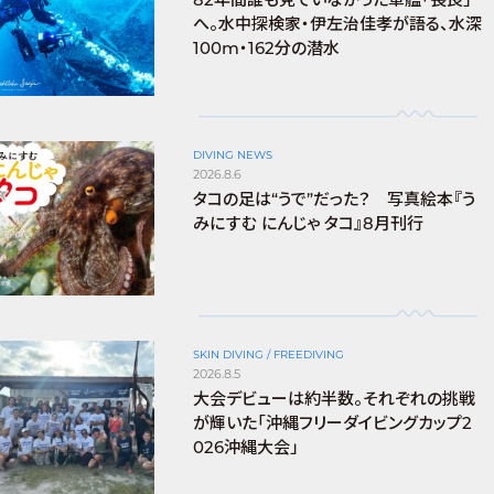
へ。水中探検家・伊左治佳孝が語る、水深
100m・162分の潜水
DIVING NEWS
2026.8.6
タコの足は“うで”だった？ 写真絵本『う
みにすむ にんじゃ タコ』8月刊行
SKIN DIVING / FREEDIVING
2026.8.5
大会デビューは約半数。それぞれの挑戦
が輝いた「沖縄フリーダイビングカップ2
026沖縄大会」