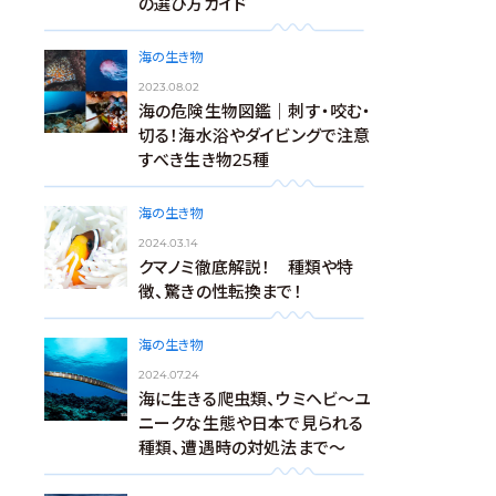
の選び方ガイド
海の生き物
2023.08.02
海の危険生物図鑑｜刺す・咬む・
切る！海水浴やダイビングで注意
すべき生き物25種
海の生き物
2024.03.14
クマノミ徹底解説！ 種類や特
徴、驚きの性転換まで！
海の生き物
2024.07.24
海に生きる爬虫類、ウミヘビ～ユ
ニークな生態や日本で見られる
種類、遭遇時の対処法まで～