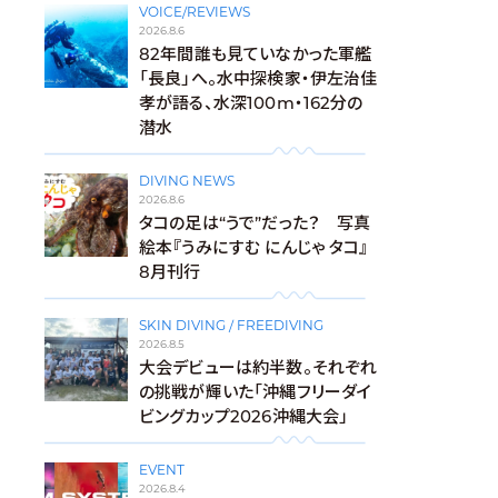
VOICE/REVIEWS
2026.8.6
82年間誰も見ていなかった軍艦
「長良」へ。水中探検家・伊左治佳
孝が語る、水深100m・162分の
潜水
DIVING NEWS
2026.8.6
タコの足は“うで”だった？ 写真
絵本『うみにすむ にんじゃ タコ』
8月刊行
SKIN DIVING / FREEDIVING
2026.8.5
大会デビューは約半数。それぞれ
の挑戦が輝いた「沖縄フリーダイ
ビングカップ2026沖縄大会」
EVENT
2026.8.4