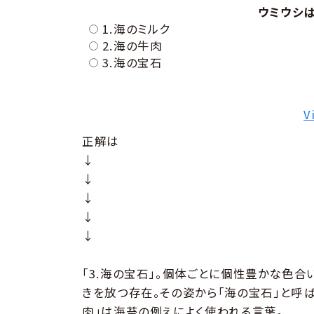
ウミウシ
1.海のミルク
2.海の牛肉
3.海の宝石
V
正解は
↓
↓
↓
↓
↓
「3.海の宝石」。個体ごとに個性豊かな色
きを放つ存在。その姿から「海の宝石」と呼ばれ
肉」は海苔の例えによく使われる言葉。