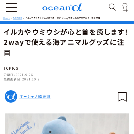
Home
>
TOPICS
>
イルカやウミウシが心と首を癒します！2wayで使える海アニマルグッズに注目
イルカやウミウシが心と首を癒します！
2wayで使える海アニマルグッズに注
目
TOPICS
公開日：
2021.9.26
最終更新日：
2021.10.9
オーシャナ編集部