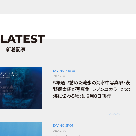
LATEST
新着記事
DIVING NEWS
2026.8.8
5年通い詰めた流氷の海――水中写真家・茂
野優太氏が写真集『レプンユカラ 北の
海に伝わる物語』8月8日刊行
DIVING SPOT
2026.8.7