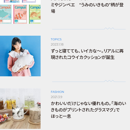
ミやジンベエ “うみのいきもの”柄が登
場
TOPICS
2023.1.18
ずっと寝てても、いイカな～。リアルに再
現されたコウイカクッションが誕生
FASHION
2021.3.9
かわいいだけじゃない優れもの。「海のい
きものがプリントされたグラスマグ」で
ほっと一息