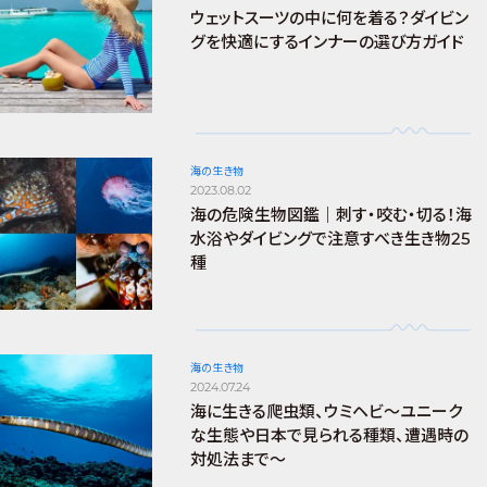
ウェットスーツの中に何を着る？ダイビン
グを快適にするインナーの選び方ガイド
海の生き物
2023.08.02
海の危険生物図鑑｜刺す・咬む・切る！海
水浴やダイビングで注意すべき生き物25
種
海の生き物
2024.07.24
海に生きる爬虫類、ウミヘビ～ユニーク
な生態や日本で見られる種類、遭遇時の
対処法まで～