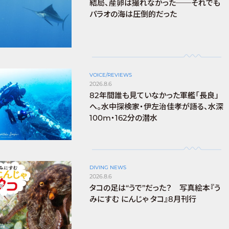
結局、産卵は撮れなかった──それでも
パラオの海は圧倒的だった
VOICE/REVIEWS
2026.8.6
82年間誰も見ていなかった軍艦「長良」
へ。水中探検家・伊左治佳孝が語る、水深
100m・162分の潜水
DIVING NEWS
2026.8.6
タコの足は“うで”だった？ 写真絵本『う
みにすむ にんじゃ タコ』8月刊行