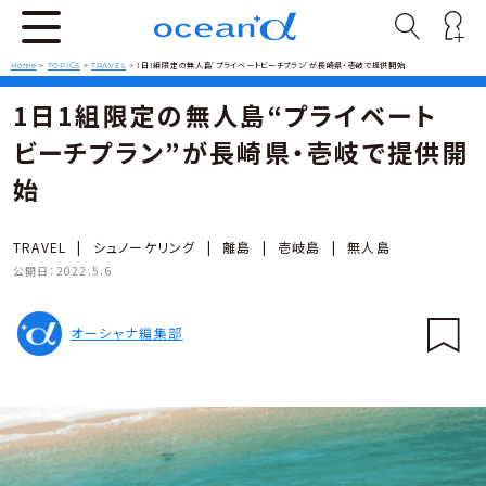
Home
>
TOPICS
>
TRAVEL
>
1日1組限定の無人島“プライベートビーチプラン”が長崎県・壱岐で提供開始
1日1組限定の無人島“プライベート
ビーチプラン”が長崎県・壱岐で提供開
始
TRAVEL
|
シュノーケリング
|
離島
|
壱岐島
|
無人島
公開日：
2022.5.6
オーシャナ編集部