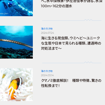
へ。水中探検家・伊左治佳孝が語る、水深
100m・162分の潜水
海の生き物
2024.07.24
海に生きる爬虫類、ウミヘビ～ユニーク
な生態や日本で見られる種類、遭遇時の
対処法まで～
海の生き物
2024.03.14
クマノミ徹底解説！ 種類や特徴、驚きの
性転換まで！