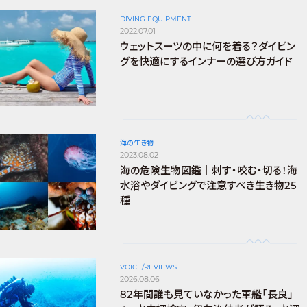
DIVING EQUIPMENT
2022.07.01
ウェットスーツの中に何を着る？ダイビン
グを快適にするインナーの選び方ガイド
海の生き物
2023.08.02
海の危険生物図鑑｜刺す・咬む・切る！海
水浴やダイビングで注意すべき生き物25
種
VOICE/REVIEWS
2026.08.06
82年間誰も見ていなかった軍艦「長良」