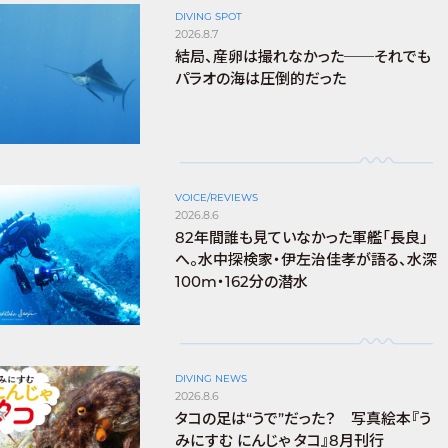
DIVING SPOT
2026.8.7
結局、産卵は撮れなかった──それでも
パラオの海は圧倒的だった
VOICE/REVIEWS
2026.8.6
82年間誰も見ていなかった軍艦「長良」
へ。水中探検家・伊左治佳孝が語る、水深
100m・162分の潜水
DIVING NEWS
2026.8.6
タコの足は“うで”だった？ 写真絵本『う
みにすむ にんじゃ タコ』8月刊行