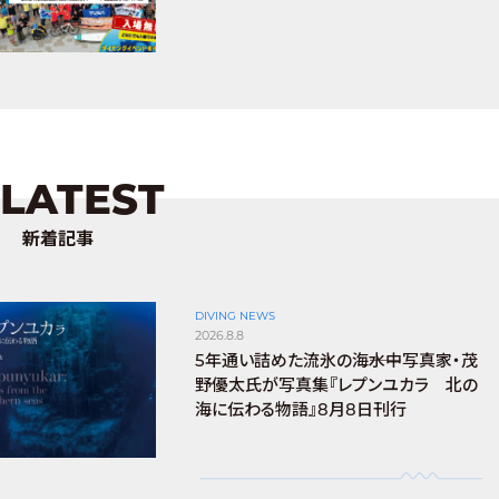
LATEST
新着記事
DIVING NEWS
2026.8.8
5年通い詰めた流氷の海――水中写真家・茂
野優太氏が写真集『レプンユカラ 北の
海に伝わる物語』8月8日刊行