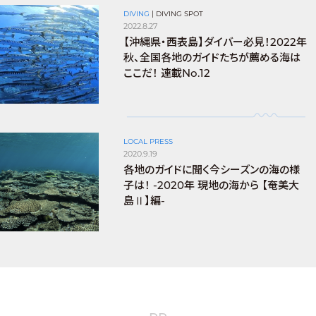
DIVING
|
DIVING SPOT
2022.8.27
【沖縄県・西表島】ダイバー必見！2022年
秋、全国各地のガイドたちが薦める海は
ここだ！ 連載No.12
LOCAL PRESS
2020.9.19
各地のガイドに聞く今シーズンの海の様
子は！ -2020年 現地の海から 【奄美大
島Ⅱ】編-