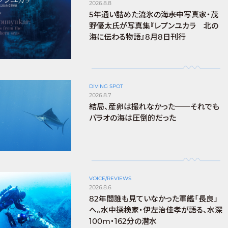
2026.8.8
5年通い詰めた流氷の海――水中写真家・茂
野優太氏が写真集『レプンユカラ 北の
海に伝わる物語』8月8日刊行
DIVING SPOT
2026.8.7
結局、産卵は撮れなかった──それでも
パラオの海は圧倒的だった
VOICE/REVIEWS
2026.8.6
82年間誰も見ていなかった軍艦「長良」
へ。水中探検家・伊左治佳孝が語る、水深
100m・162分の潜水