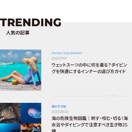
TRENDING
人気の記事
DIVING EQUIPMENT
2022.07.01
ウェットスーツの中に何を着る？ダイビン
グを快適にするインナーの選び方ガイド
海の生き物
2023.08.02
海の危険生物図鑑｜刺す・咬む・切る！海
水浴やダイビングで注意すべき生き物25
種