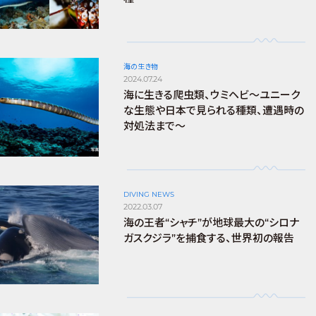
海の生き物
2024.07.24
海に生きる爬虫類、ウミヘビ～ユニーク
な生態や日本で見られる種類、遭遇時の
対処法まで～
DIVING NEWS
2022.03.07
海の王者“シャチ”が地球最大の“シロナ
ガスクジラ”を捕食する、世界初の報告