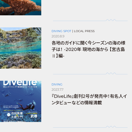
DIVING SPOT
|
LOCAL PRESS
2020.8.9
各地のガイドに聞く今シーズンの海の様
子は！ -2020年 現地の海から 【宮古島
Ⅱ】編-
DIVING
2023.7.7
『DiveLife』創刊2号が発売中！有名人イ
ンタビューなどの情報満載