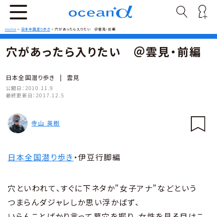
Home
>
日本全国潜り歩き
>
穴があったら入りたい ＠雲見・前編
穴があったら入りたい ＠雲見・前編
日本全国潜り歩き
|
雲見
公開日：
2010.11.9
最終更新日：
2017.12.5
寺山 英樹
日本全国潜り歩き
・伊豆行脚編
穴といわれて、すぐに下ネタか”女子アナ”などという
つまらんダジャレしか思い浮かばず、
いらんことばかり言って墓穴を掘り、女性を見る目はこ