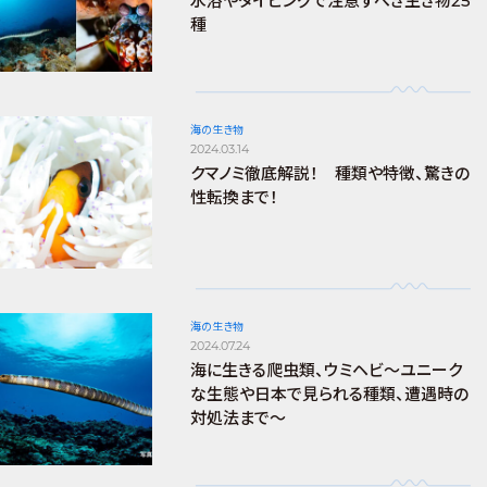
水浴やダイビングで注意すべき生き物25
種
海の生き物
2024.03.14
クマノミ徹底解説！ 種類や特徴、驚きの
性転換まで！
海の生き物
2024.07.24
海に生きる爬虫類、ウミヘビ～ユニーク
な生態や日本で見られる種類、遭遇時の
対処法まで～