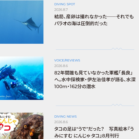
DIVING SPOT
2026.8.7
結局、産卵は撮れなかった──それでも
パラオの海は圧倒的だった
VOICE/REVIEWS
2026.8.6
82年間誰も見ていなかった軍艦「長良」
へ。水中探検家・伊左治佳孝が語る、水深
100m・162分の潜水
DIVING NEWS
2026.8.6
タコの足は“うで”だった？ 写真絵本『う
みにすむ にんじゃ タコ』8月刊行