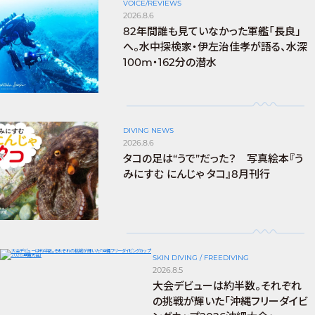
VOICE/REVIEWS
2026.8.6
82年間誰も見ていなかった軍艦「長良」
へ。水中探検家・伊左治佳孝が語る、水深
100m・162分の潜水
DIVING NEWS
2026.8.6
タコの足は“うで”だった？ 写真絵本『う
みにすむ にんじゃ タコ』8月刊行
SKIN DIVING / FREEDIVING
2026.8.5
大会デビューは約半数。それぞれ
の挑戦が輝いた「沖縄フリーダイビ