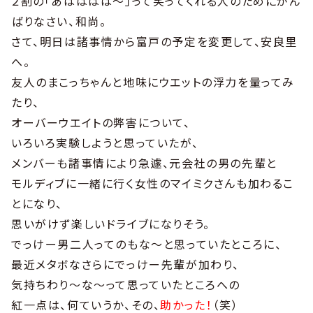
２割の「あはははは〜」って笑ってくれる人のためにがん
ばりなさい、和尚。
さて、明日は諸事情から富戸の予定を変更して、安良里
へ。
友人のまこっちゃんと地味にウエットの浮力を量ってみ
たり、
オーバーウエイトの弊害について、
いろいろ実験しようと思っていたが、
メンバーも諸事情により急遽、元会社の男の先輩と
モルディブに一緒に行く女性のマイミクさんも加わるこ
とになり、
思いがけず楽しいドライブになりそう。
でっけー男二人ってのもな〜と思っていたところに、
最近メタボなさらにでっけー先輩が加わり、
気持ちわり〜な〜って思っていたところへの
紅一点は、何ていうか、その、
助かった！
（笑）