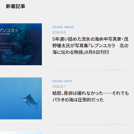
新着記事
DIVING NEWS
2026.8.8
5年通い詰めた流氷の海――水中写真家・茂
野優太氏が写真集『レプンユカラ 北の
海に伝わる物語』8月8日刊行
DIVING SPOT
2026.8.7
結局、産卵は撮れなかった──それでも
パラオの海は圧倒的だった