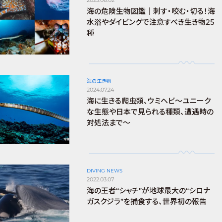
海の危険生物図鑑｜刺す・咬む・切る！海
水浴やダイビングで注意すべき生き物25
種
海の生き物
2024.07.24
海に生きる爬虫類、ウミヘビ～ユニーク
な生態や日本で見られる種類、遭遇時の
対処法まで～
DIVING NEWS
2022.03.07
海の王者“シャチ”が地球最大の“シロナ
ガスクジラ”を捕食する、世界初の報告