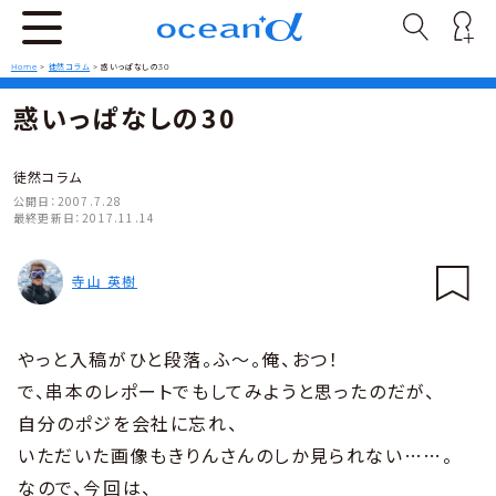
Home
>
徒然コラム
>
惑いっぱなしの30
惑いっぱなしの30
徒然コラム
公開日：
2007.7.28
最終更新日：
2017.11.14
寺山 英樹
やっと入稿がひと段落。ふ〜。俺、おつ！
で、串本のレポートでもしてみようと思ったのだが、
自分のポジを会社に忘れ、
いただいた画像もきりんさんのしか見られない……。
なので、今回は、