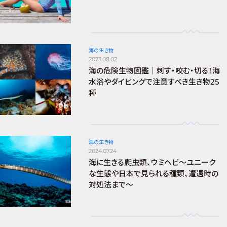
海の生き物
2023.08.02
海の危険生物図鑑｜刺す・咬む・切る！海
水浴やダイビングで注意すべき生き物25
種
海の生き物
2024.07.24
海に生きる爬虫類、ウミヘビ～ユニーク
な生態や日本で見られる種類、遭遇時の
対処法まで～