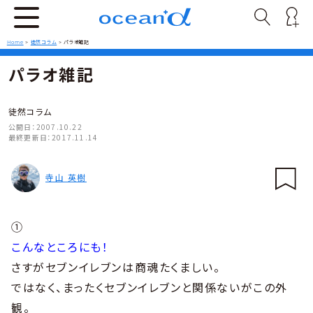
Home
>
徒然コラム
>
パラオ雑記
パラオ雑記
徒然コラム
公開日：
2007.10.22
最終更新日：
2017.11.14
寺山 英樹
①
こんなところにも！
さすがセブンイレブンは商魂たくましい。
ではなく、まったくセブンイレブンと関係ないがこの外
観。