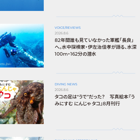
VOICE/REVIEWS
2026.8.6
82年間誰も見ていなかった軍艦「長良」
へ。水中探検家・伊左治佳孝が語る、水深
100m・162分の潜水
DIVING NEWS
2026.8.6
タコの足は“うで”だった？ 写真絵本『う
みにすむ にんじゃ タコ』8月刊行