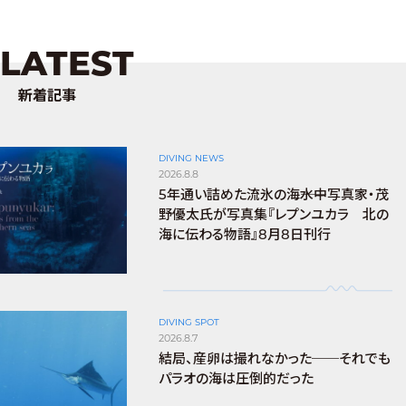
LATEST
新着記事
DIVING NEWS
2026.8.8
5年通い詰めた流氷の海――水中写真家・茂
野優太氏が写真集『レプンユカラ 北の
海に伝わる物語』8月8日刊行
DIVING SPOT
2026.8.7
結局、産卵は撮れなかった──それでも
パラオの海は圧倒的だった