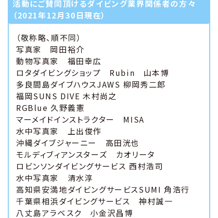
活動にご賛同頂けるダイビング業界関係者の方々
（2021年12月30日現在）
（敬称略、順不同）
写真家 岡田裕介
動物写真家 福田幸広
ロタダイビングショップ Rubin 山本博
多良間島ダイブハウスJAWS 柳岡秀二郎
福岡SUNS DIVE 木村尚之
RGBlue 久野義憲
マーメイドインストラクター MISA
水中写真家 上出俊作
沖縄ダイブジャーニー 高田洸也
モルディブィアンスターズ カオリータ
ロビンソンダイビングサービス 西村浩司
水中写真家 清水淳
高知県安満地ダイビングサービスSUMI 角浩行
千葉県相浜ダイビングサービス 神村誠一
八丈島アラベスク 小金沢昌博