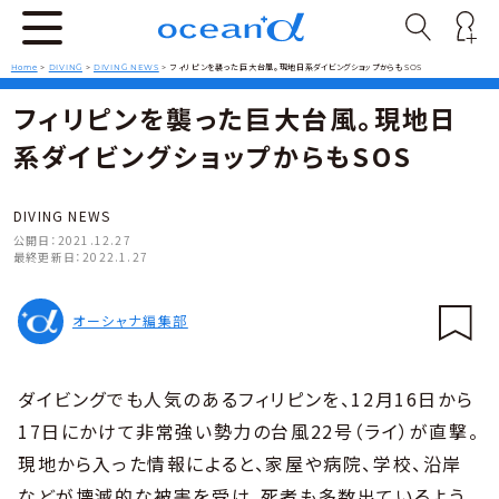
Home
>
DIVING
>
DIVING NEWS
>
フィリピンを襲った巨大台風。現地日系ダイビングショップからもSOS
フィリピンを襲った巨大台風。現地日
系ダイビングショップからもSOS
DIVING NEWS
公開日：
2021.12.27
最終更新日：
2022.1.27
オーシャナ編集部
ダイビングでも人気のあるフィリピンを、12月16日から
17日にかけて非常強い勢力の台風22号（ライ）が直撃。
現地から入った情報によると、家屋や病院、学校、沿岸
などが壊滅的な被害を受け、死者も多数出ているよう