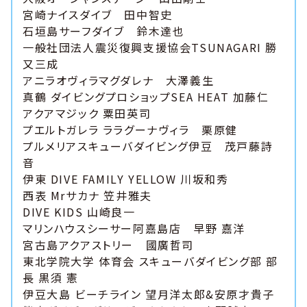
宮崎ナイスダイブ 田中智史
石垣島サーフダイブ 鈴木達也
一般社団法人震災復興支援協会TSUNAGARI 勝
又三成
アニラオヴィラマグダレナ 大澤義生
真鶴 ダイビングプロショップSEA HEAT 加藤仁
アクアマジック 粟田英司
プエルトガレラ ララグーナヴィラ 栗原健
プルメリアスキューバダイビング伊豆 茂戸藤詩
音
伊東 DIVE FAMILY YELLOW 川坂和秀
西表 Mrサカナ 笠井雅夫
DIVE KIDS 山崎良一
マリンハウスシーサー阿嘉島店 早野 嘉洋
宮古島アクアストリー 國廣哲司
東北学院大学 体育会 スキューバダイビング部 部
長 黒須 憲
伊豆大島 ビーチライン 望月洋太郎&安原才貴子