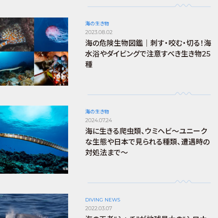
海の生き物
2023.08.02
海の危険生物図鑑｜刺す・咬む・切る！海
水浴やダイビングで注意すべき生き物25
種
海の生き物
2024.07.24
海に生きる爬虫類、ウミヘビ～ユニーク
な生態や日本で見られる種類、遭遇時の
対処法まで～
DIVING NEWS
2022.03.07