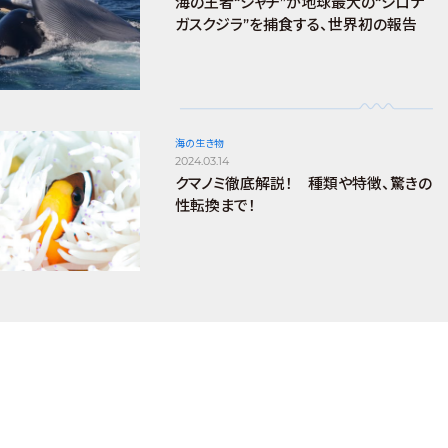
海の王者“シャチ”が地球最大の“シロナ
ガスクジラ”を捕食する、世界初の報告
海の生き物
2024.03.14
クマノミ徹底解説！ 種類や特徴、驚きの
性転換まで！