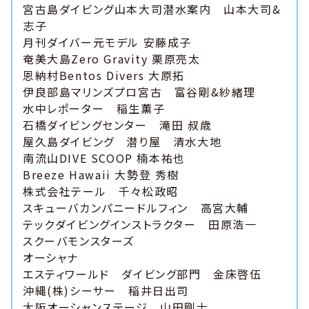
宮古島ダイビング山本大司潜水案内 山本大司&
志子
月刊ダイバー元モデル 安藤成子
奄美大島Zero Gravity 栗原亮太
恩納村Bentos Divers 大原拓
伊良部島マリンズプロ宮古 富谷剛&紗緒理
水中レポーター 稲生薫子
石橋ダイビングセンター 滝田 叔歳
屋久島ダイビング 潜り屋 清水大地
南流山DIVE SCOOP 楠本祐也
Breeze Hawaii 大勢登 秀樹
株式会社テール 千々松政昭
スキューバカンパニードルフィン 高宮大輔
テックダイビングインストラクター 田原浩一
スクーバモンスターズ
オーシャナ
エスティワールド ダイビング部門 金床啓伍
沖縄(株)シーサー 稲井日出司
大阪オーシャンステージ 山田剛士