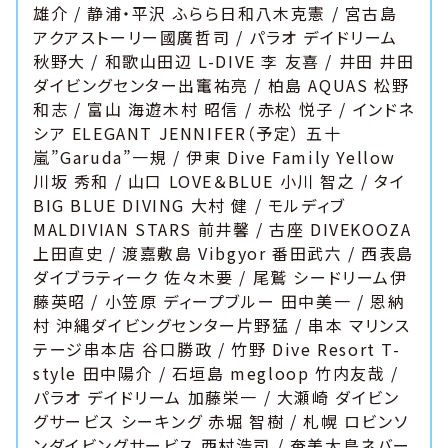
雄介 / 静浦・平沢 ふらら日和八木克憲 / 宮古島
アクアストーリー國廣哲司 / パラオ デイドリーム
秋野大 / 和歌山田辺 L-DIVE 李 友喜 / 井田 井田
ダイビングセンター出竃祐亮 / 柏島 AQUAS 松野
和志 / 富山 海遊木村 昭信 / 赤松 悦子 / インドネ
シア ELEGANT JENNIFER（予定） 五十
嵐”Garuda”一規 / 伊東 Dive Family Yellow
川坂 秀和 / 山口 LOVE＆BLUE 小川 智之 / タイ
BIG BLUE DIVING 大村 健 / モルディブ
MALDIVIAN STARS 前井馨 / 古座 DIVEKOOZA
上田直史 / 渡嘉敷島 Vibgyor 番田武六 / 西表島
ダイブラティーク 佐々木要 / 尾鷲 シードリーム伊
藤英昭 / 小笠原 ディープブルー 田中美一 / 恩納
村 沖縄ダイビングセンター片野猛 / 串本 マリンス
テージ串本店 谷口勝政 / 竹野 Dive Resort T-
style 田中陽介 / 石垣島 megloop 竹内友哉 /
パラオ デイドリーム 加藤栄一 / 大瀬崎 ダイビン
グサービス シーキング 赤堀 智樹 / 札幌 ロビンソ
ンダイビングサービス 西村浩司 / 奄美大島ネバー