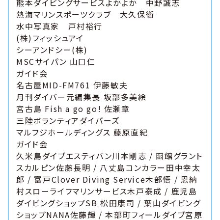
熊本ダイビングサービスよかよか 中野誠志
熱海マリンスポーツクラブ 大久保衛
水中写真家 戸村裕行
(株)フィッシュアイ
シーアンドシー(株)
MSCサイパン 山口仁
ガイド会
名古屋MID-FM761 伊藤敏夫
月刊ダイバー元編集長 坂部多美絵
宮古島 Fish a go go! 佐瀬章
三陸ボランティアダイバーズ
マルフジホールディングス 藤原直紀
ガイド会
久米島ダイブエスティバン川本剛志 / 函館グラント
スカルピン佐藤長明 / 八丈島コンカラー田中幸太
郎 / 富戸Clover Diving Service木部悟 / 恩納
村スローライフマリンサービス木戸泰成 / 鹿児島
ダイビングショップSB 松田康司 / 葉山ダイビング
ショップNANA佐藤輝 / 本部町フィールダイブ宮原