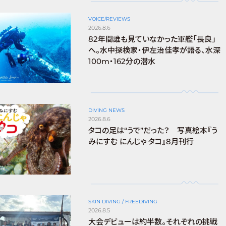
VOICE/REVIEWS
2026.8.6
82年間誰も見ていなかった軍艦「長良」
へ。水中探検家・伊左治佳孝が語る、水深
100m・162分の潜水
DIVING NEWS
2026.8.6
タコの足は“うで”だった？ 写真絵本『う
みにすむ にんじゃ タコ』8月刊行
SKIN DIVING / FREEDIVING
2026.8.5
大会デビューは約半数。それぞれの挑戦