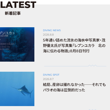
LATEST
新着記事
DIVING NEWS
2026.8.8
5年通い詰めた流氷の海――水中写真家・茂
野優太氏が写真集『レプンユカラ 北の
海に伝わる物語』8月8日刊行
DIVING SPOT
2026.8.7
結局、産卵は撮れなかった──それでも
パラオの海は圧倒的だった