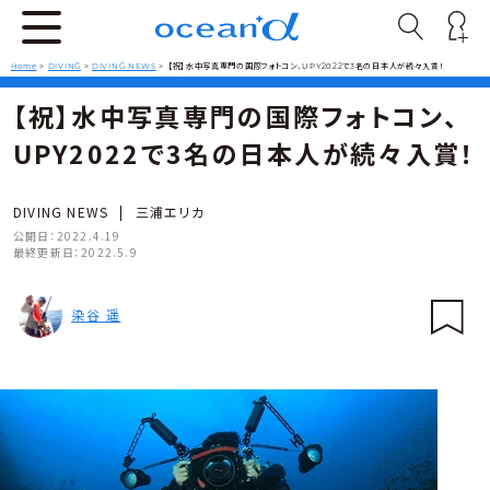
Home
>
DIVING
>
DIVING NEWS
>
【祝】水中写真専門の国際フォトコン、UPY2022で3名の日本人が続々入賞！
【祝】水中写真専門の国際フォトコン、
UPY2022で3名の日本人が続々入賞！
DIVING NEWS
|
三浦エリカ
公開日：
2022.4.19
最終更新日：
2022.5.9
染谷 遥