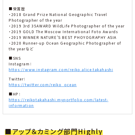
■受賞歴
・2018 Grand Prize National Geographic Travel
Photographer of the year
・2019 3rd 35AWARD WildLife Photographer of the year
・2019 GOLD The Moscow International Foto Awards
・2019 WINNER NATURE’S BEST PHOYOGRAPHY ASIA
・2020 Runner-up Ocean Geographic Photographer of
the yearなど
■SNS
Instagram：
https://www.instagram.com/reiko.alice.takahashi
Twitter：
https://twitter.com/reiko_ocean
■HP：
https://reikotakahashi.myportfolio.com/latest-
information
■アップ＆カミング部門Highly