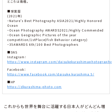
ところは南極。
■受賞歴
(2021年)
・Nature’s Best Photography ASIA2021/Highly Honored
Ocean
・Ocean Photography AWARDS2021/Highly Commended
・Ocean Geographic Pictures of the year
competition/1stPlace(Fish Behavior category)
・35AWARDS 6th/100 Best Photographers
■SNS
Instagram：
https://www.instagram.com/daisukekurashimaphotography
Facebook：
https://www.facebook.com/daisuke.kurashima.5/
■HP
https://dkurashima-photo.com
これからも世界を舞台に活躍する日本人がどんどん増