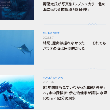
野優太氏が写真集『レプンユカラ 北の
海に伝わる物語』8月8日刊行
DIVING SPOT
2026.8.7
結局、産卵は撮れなかった──それでも
パラオの海は圧倒的だった
VOICE/REVIEWS
2026.8.6
82年間誰も見ていなかった軍艦「長良」
へ。水中探検家・伊左治佳孝が語る、水深
100m・162分の潜水