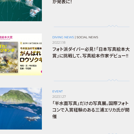
が発表に！
DIVING NEWS
|
SOCIAL NEWS
2022.1.18
フォト派ダイバー必見！「日本写真絵本大
賞」に挑戦して、写真絵本作家デビュー!!
EVENT
2023.1.27
「半⽔⾯写真」だけの写真展。国際フォト
コンで入賞経験のある三浦エリカ氏が開
催