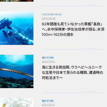
VOICE/REVIEWS
2026.08.06
82年間誰も見ていなかった軍艦「長良」
へ。水中探検家・伊左治佳孝が語る、水深
100m・162分の潜水
海の生き物
2024.07.24
海に生きる爬虫類、ウミヘビ～ユニーク
な生態や日本で見られる種類、遭遇時の
対処法まで～
海の生き物
2024.03.14