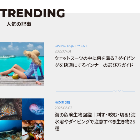
TRENDING
人気の記事
DIVING EQUIPMENT
2022.07.01
ウェットスーツの中に何を着る？ダイビン
グを快適にするインナーの選び方ガイド
海の生き物
2023.08.02
海の危険生物図鑑｜刺す・咬む・切る！海
水浴やダイビングで注意すべき生き物25
種