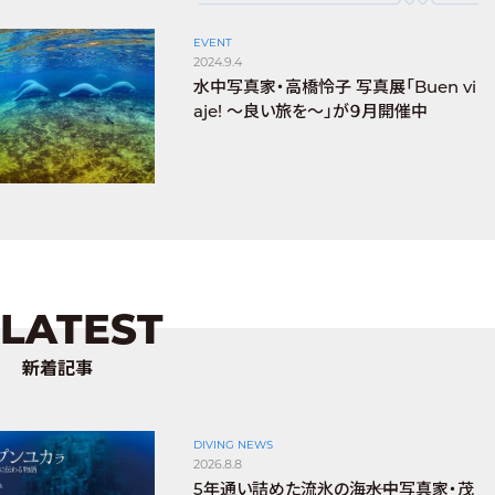
EVENT
2024.9.4
水中写真家・高橋怜子 写真展「Buen vi
aje! ～良い旅を～」が９月開催中
LATEST
新着記事
DIVING NEWS
2026.8.8
5年通い詰めた流氷の海――水中写真家・茂