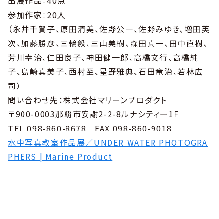
出展作品：40点
参加作家：20人
（永井千賀子、原田清美、佐野公一、佐野みゆき、増田英
次、加藤勝彦、三輪毅、三山美樹、森田真一、田中直樹、
芳川幸治、仁田良子、神田健一郎、高橋文行、高橋純
子、島崎真美子、西村至、星野雅典、石田竜治、若林広
司）
問い合わせ先：株式会社マリーンプロダクト
〒900-0003那覇市安謝2-2-8ルナシティー1F
TEL 098-860-8678 FAX 098-860-9018
水中写真教室作品展／UNDER WATER PHOTOGRA
PHERS | Marine Product