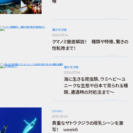
種
海の生き物
2024.03.14
クマノミ徹底解説！ 種類や特徴、驚きの
性転換まで！
海の生き物
2024.07.24
海に生きる爬虫類、ウミヘビ～ユ
ニークな生態や日本で見られる種
類、遭遇時の対処法まで～
DIVING
2015.09.24
貴重なザトウクジラの授乳シーンを激
写！ week6