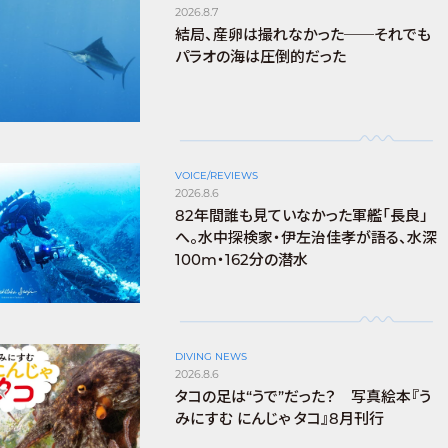
2026.8.7
結局、産卵は撮れなかった──それでも
パラオの海は圧倒的だった
VOICE/REVIEWS
2026.8.6
82年間誰も見ていなかった軍艦「長良」
へ。水中探検家・伊左治佳孝が語る、水深
100m・162分の潜水
DIVING NEWS
2026.8.6
タコの足は“うで”だった？ 写真絵本『う
みにすむ にんじゃ タコ』8月刊行