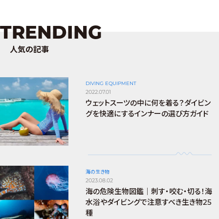
TRENDING
人気の記事
DIVING EQUIPMENT
2022.07.01
ウェットスーツの中に何を着る？ダイビン
グを快適にするインナーの選び方ガイド
海の生き物
2023.08.02
海の危険生物図鑑｜刺す・咬む・切る！海
水浴やダイビングで注意すべき生き物25
種