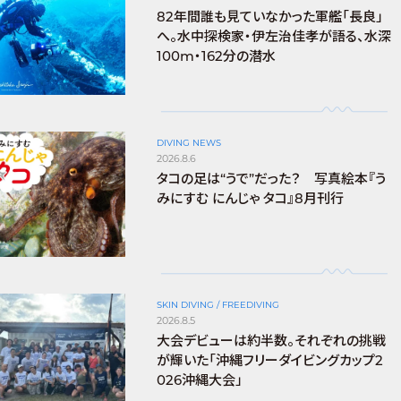
82年間誰も見ていなかった軍艦「長良」
へ。水中探検家・伊左治佳孝が語る、水深
100m・162分の潜水
DIVING NEWS
2026.8.6
タコの足は“うで”だった？ 写真絵本『う
みにすむ にんじゃ タコ』8月刊行
SKIN DIVING / FREEDIVING
2026.8.5
大会デビューは約半数。それぞれの挑戦
が輝いた「沖縄フリーダイビングカップ2
026沖縄大会」