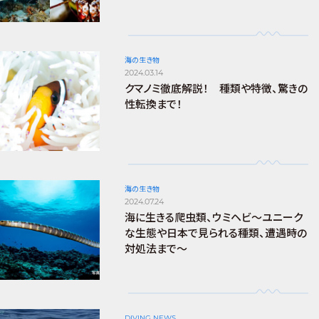
海の生き物
2024.03.14
クマノミ徹底解説！ 種類や特徴、驚きの
性転換まで！
海の生き物
2024.07.24
海に生きる爬虫類、ウミヘビ～ユニーク
な生態や日本で見られる種類、遭遇時の
対処法まで～
DIVING NEWS