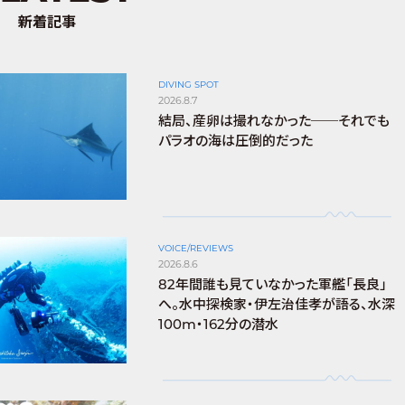
新着記事
DIVING SPOT
2026.8.7
結局、産卵は撮れなかった──それでも
パラオの海は圧倒的だった
VOICE/REVIEWS
2026.8.6
82年間誰も見ていなかった軍艦「長良」
へ。水中探検家・伊左治佳孝が語る、水深
100m・162分の潜水