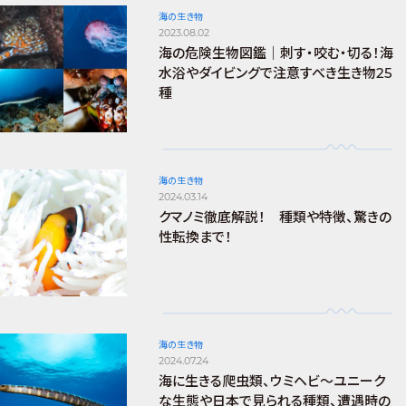
海の生き物
2023.08.02
海の危険生物図鑑｜刺す・咬む・切る！海
水浴やダイビングで注意すべき生き物25
種
海の生き物
2024.03.14
クマノミ徹底解説！ 種類や特徴、驚きの
性転換まで！
海の生き物
2024.07.24
海に生きる爬虫類、ウミヘビ～ユニーク
な生態や日本で見られる種類、遭遇時の