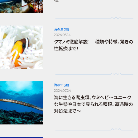
海の生き物
2024.03.14
クマノミ徹底解説！ 種類や特徴、驚きの
性転換まで！
海の生き物
2024.07.24
海に生きる爬虫類、ウミヘビ～ユニーク
な生態や日本で見られる種類、遭遇時の
対処法まで～