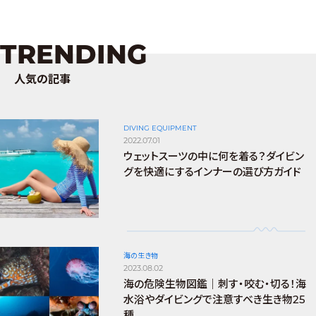
TRENDING
人気の記事
DIVING EQUIPMENT
2022.07.01
ウェットスーツの中に何を着る？ダイビン
グを快適にするインナーの選び方ガイド
海の生き物
2023.08.02
海の危険生物図鑑｜刺す・咬む・切る！海
水浴やダイビングで注意すべき生き物25
種