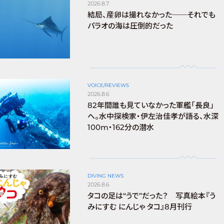
2026.8.7
結局、産卵は撮れなかった──それでも
パラオの海は圧倒的だった
VOICE/REVIEWS
2026.8.6
82年間誰も見ていなかった軍艦「長良」
へ。水中探検家・伊左治佳孝が語る、水深
100m・162分の潜水
DIVING NEWS
2026.8.6
タコの足は“うで”だった？ 写真絵本『う
みにすむ にんじゃ タコ』8月刊行