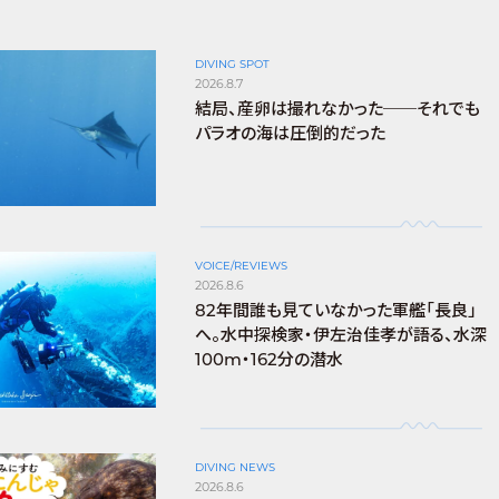
DIVING SPOT
2026.8.7
結局、産卵は撮れなかった──それでも
パラオの海は圧倒的だった
VOICE/REVIEWS
2026.8.6
82年間誰も見ていなかった軍艦「長良」
へ。水中探検家・伊左治佳孝が語る、水深
100m・162分の潜水
DIVING NEWS
2026.8.6