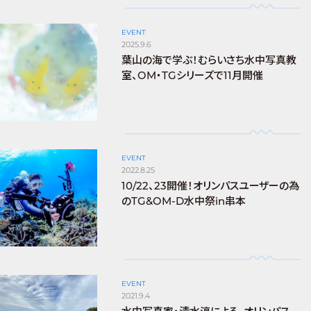
EVENT
2025.9.6
葉山の海で学ぶ！むらいさち水中写真教
室、OM・TGシリーズで11月開催
EVENT
2022.8.25
10/22、23開催！オリンパスユーザーの為
のTG&OM-D水中祭in串本
EVENT
2021.9.4