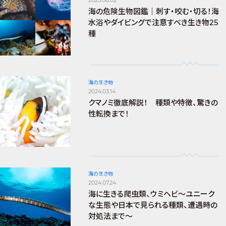
海の危険生物図鑑｜刺す・咬む・切る！海
水浴やダイビングで注意すべき生き物25
種
海の生き物
2024.03.14
クマノミ徹底解説！ 種類や特徴、驚きの
性転換まで！
海の生き物
2024.07.24
海に生きる爬虫類、ウミヘビ～ユニーク
な生態や日本で見られる種類、遭遇時の
対処法まで～