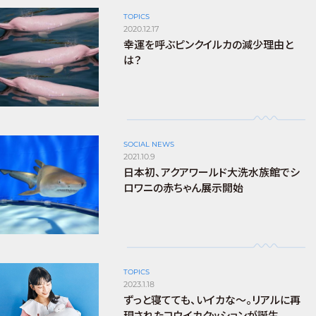
TOPICS
2020.12.17
幸運を呼ぶピンクイルカの減少理由と
は？
SOCIAL NEWS
2021.10.9
日本初、アクアワールド大洗水族館でシ
ロワニの赤ちゃん展示開始
TOPICS
2023.1.18
ずっと寝てても、いイカな～。リアルに再
現されたコウイカクッションが誕生