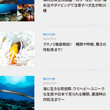
水浴やダイビングで注意すべき生き物25
種
海の生き物
2024.03.14
クマノミ徹底解説！ 種類や特徴、驚きの
性転換まで！
海の生き物
2024.07.24
海に生きる爬虫類、ウミヘビ～ユニーク
な生態や日本で見られる種類、遭遇時の
対処法まで～