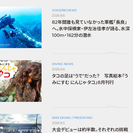
VOICE/REVIEWS
2026.8.6
82年間誰も見ていなかった軍艦「長良」
へ。水中探検家・伊左治佳孝が語る、水深
100m・162分の潜水
DIVING NEWS
2026.8.6
タコの足は“うで”だった？ 写真絵本『う
みにすむ にんじゃ タコ』8月刊行
SKIN DIVING / FREEDIVING
2026.8.5
大会デビューは約半数。それぞれの挑戦