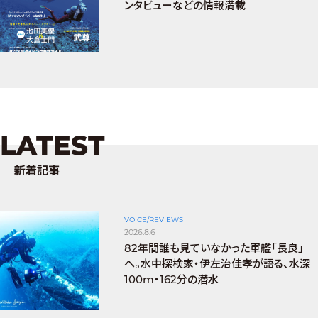
ンタビューなどの情報満載
LATEST
新着記事
VOICE/REVIEWS
2026.8.6
82年間誰も見ていなかった軍艦「長良」
へ。水中探検家・伊左治佳孝が語る、水深
100m・162分の潜水