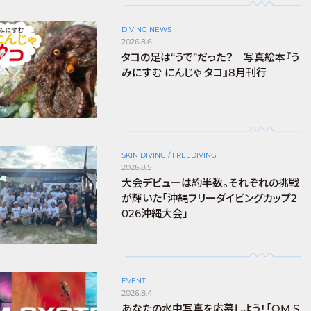
DIVING NEWS
2026.8.6
タコの足は“うで”だった？ 写真絵本『う
みにすむ にんじゃ タコ』8月刊行
SKIN DIVING / FREEDIVING
2026.8.5
大会デビューは約半数。それぞれの挑戦
が輝いた「沖縄フリーダイビングカップ2
026沖縄大会」
EVENT
2026.8.4
あなたの水中写真を応募しよう！「OM S