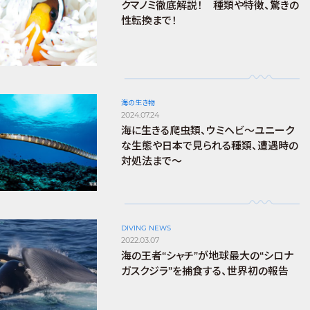
クマノミ徹底解説！ 種類や特徴、驚きの
性転換まで！
海の生き物
2024.07.24
海に生きる爬虫類、ウミヘビ～ユニーク
な生態や日本で見られる種類、遭遇時の
対処法まで～
DIVING NEWS
2022.03.07
海の王者“シャチ”が地球最大の“シロナ
ガスクジラ”を捕食する、世界初の報告