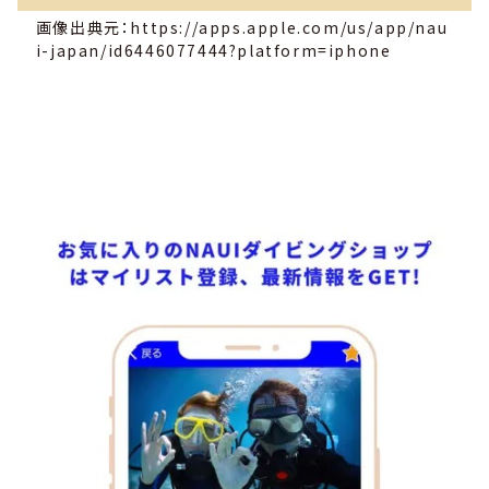
画像出典元：https://apps.apple.com/us/app/nau
i-japan/id6446077444?platform=iphone