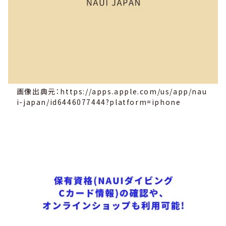
画像出典元：https://apps.apple.com/us/app/nau
i-japan/id6446077444?platform=iphone