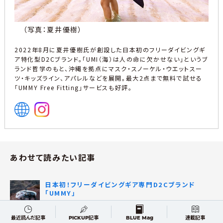
（写真：夏井優樹）
2022年8月に夏井優樹氏が創設した日本初のフリーダイビングギ
ア特化型D2Cブランド。「UMI（海）は人の命に欠かせない」というブ
ランド哲学のもと、沖縄を拠点にマスク・スノーケル・ウエットスー
ツ・キッズライン、アパレルなどを展開。最大2点まで無料で試せる
「UMMY Free Fitting」サービスも好評。
あわせて読みたい記事
日本初！フリーダイビングギア専門D2Cブランド
「UMMY」
2023.01.06
最近読んだ記事
PICKUP記事
BLUE Mag
連載記事