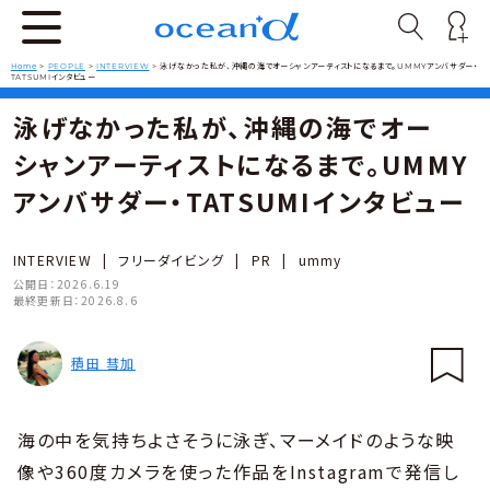
Home
>
PEOPLE
>
INTERVIEW
>
泳げなかった私が、沖縄の海でオーシャンアーティストになるまで。UMMYアンバサダー・
TATSUMIインタビュー
泳げなかった私が、沖縄の海でオー
シャンアーティストになるまで。UMMY
アンバサダー・TATSUMIインタビュー
INTERVIEW
|
フリーダイビング
|
PR
|
ummy
公開日：
2026.6.19
最終更新日：
2026.8.6
積田 彗加
海の中を気持ちよさそうに泳ぎ、マーメイドのような映
像や360度カメラを使った作品をInstagramで発信し