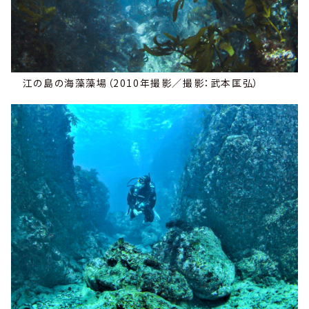
江の島の海藻藻場（2010年撮影／撮影：武本匡弘）