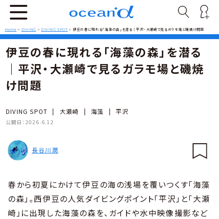
Home
>
DIVING
>
DIVING SPOT
>
伊豆の春に現れる「海藻の森」を潜る｜平沢・大瀬崎で見るガラモ場と磯焼け問題
伊豆の春に現れる「海藻の森」を潜る
｜平沢・大瀬崎で見るガラモ場と磯焼
け問題
DIVING SPOT
|
大瀬崎
|
海藻
|
平沢
公開日：
2026.6.12
長谷川潤
春から初夏にかけて伊豆の海の浅場を覆いつくす「海藻
の森」。西伊豆の人気ダイビングポイント「平沢」と「大瀬
崎」に出現した海藻の森を、ガイドや水中映像撮影など