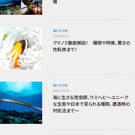
種
海の生き物
2024.03.14
クマノミ徹底解説！ 種類や特徴、驚きの
性転換まで！
海の生き物
2024.07.24
海に生きる爬虫類、ウミヘビ～ユニーク
な生態や日本で見られる種類、遭遇時の
対処法まで～