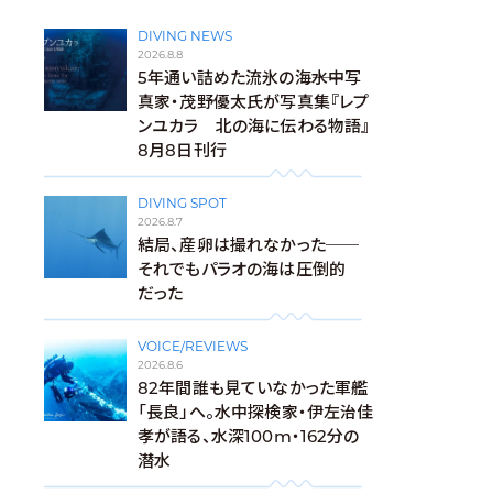
DIVING NEWS
2026.8.8
5年通い詰めた流氷の海――水中写
真家・茂野優太氏が写真集『レプ
ンユカラ 北の海に伝わる物語』
8月8日刊行
DIVING SPOT
2026.8.7
結局、産卵は撮れなかった──
それでもパラオの海は圧倒的
だった
VOICE/REVIEWS
2026.8.6
82年間誰も見ていなかった軍艦
「長良」へ。水中探検家・伊左治佳
孝が語る、水深100m・162分の
潜水