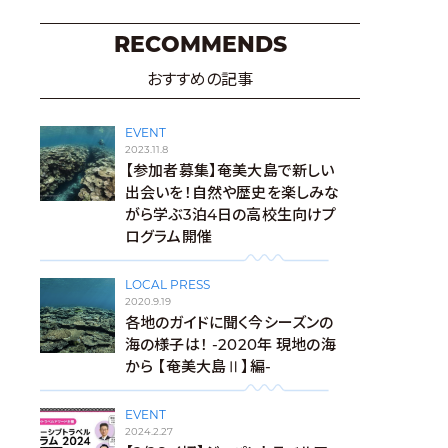
RECOMMENDS
おすすめの記事
EVENT
2023.11.8
【参加者募集】奄美大島で新しい
出会いを！自然や歴史を楽しみな
がら学ぶ3泊4日の高校生向けプ
ログラム開催
LOCAL PRESS
2020.9.19
各地のガイドに聞く今シーズンの
海の様子は！ -2020年 現地の海
から 【奄美大島Ⅱ】編-
EVENT
2024.2.27