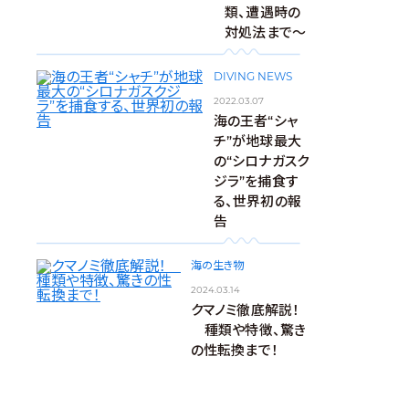
類、遭遇時の
対処法まで～
DIVING NEWS
2022.03.07
海の王者“シャ
チ”が地球最大
の“シロナガスク
ジラ”を捕食す
る、世界初の報
告
海の生き物
2024.03.14
クマノミ徹底解説！
種類や特徴、驚き
の性転換まで！