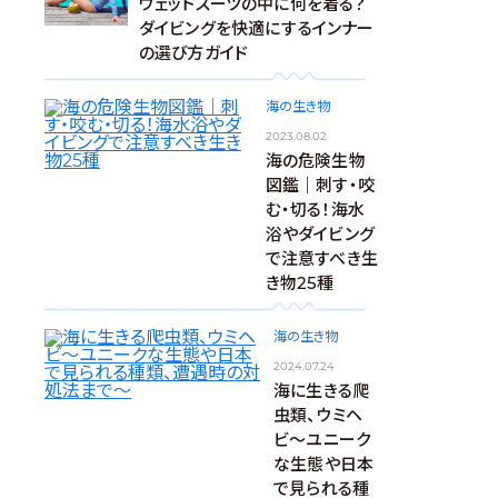
ウェットスーツの中に何を着る？
ダイビングを快適にするインナー
の選び方ガイド
海の生き物
2023.08.02
海の危険生物
図鑑｜刺す・咬
む・切る！海水
浴やダイビング
で注意すべき生
き物25種
海の生き物
2024.07.24
海に生きる爬
虫類、ウミヘ
ビ～ユニーク
な生態や日本
で見られる種