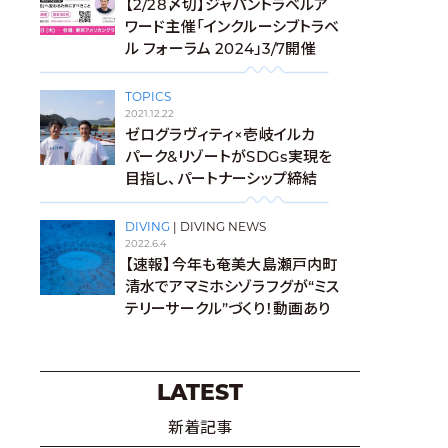
【2/28〆切】ジャパントラベルア
ワード主催「インクルーシブトラベ
ル フォーラム 2024」3/7開催
TOPICS
2021.12.22
ゼログラヴィティ×壱岐イルカ
パーク&リゾートがSDGs実現を
目指し、パートナーシップ締結
DIVING
|
DIVING NEWS
2022.6.4
【速報】今年も奄美大島瀬戸内町
清水でアマミホシゾラフグが“ミス
テリーサークル”づくり！動画あり
LATEST
新着記事