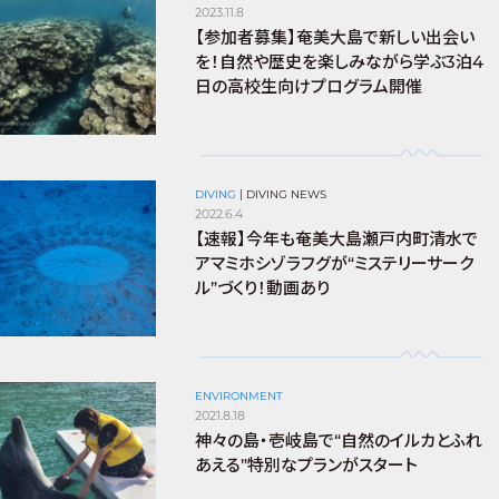
2023.11.8
【参加者募集】奄美大島で新しい出会い
を！自然や歴史を楽しみながら学ぶ3泊4
日の高校生向けプログラム開催
DIVING
|
DIVING NEWS
2022.6.4
【速報】今年も奄美大島瀬戸内町清水で
アマミホシゾラフグが“ミステリーサーク
ル”づくり！動画あり
ENVIRONMENT
2021.8.18
神々の島・壱岐島で“自然のイルカとふれ
あえる”特別なプランがスタート