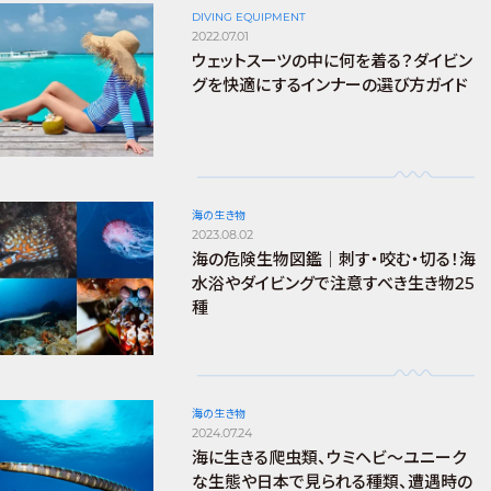
DIVING EQUIPMENT
2022.07.01
ウェットスーツの中に何を着る？ダイビン
グを快適にするインナーの選び方ガイド
海の生き物
2023.08.02
海の危険生物図鑑｜刺す・咬む・切る！海
水浴やダイビングで注意すべき生き物25
種
海の生き物
2024.07.24
海に生きる爬虫類、ウミヘビ～ユニーク
な生態や日本で見られる種類、遭遇時の