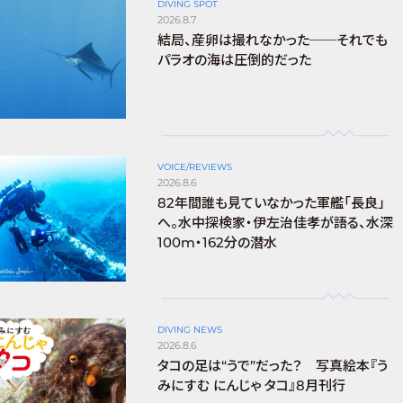
DIVING SPOT
2026.8.7
結局、産卵は撮れなかった──それでも
パラオの海は圧倒的だった
VOICE/REVIEWS
2026.8.6
82年間誰も見ていなかった軍艦「長良」
へ。水中探検家・伊左治佳孝が語る、水深
100m・162分の潜水
DIVING NEWS
2026.8.6
タコの足は“うで”だった？ 写真絵本『う
みにすむ にんじゃ タコ』8月刊行