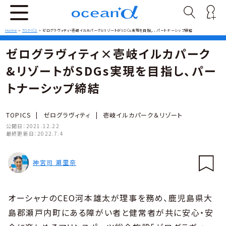
Home
>
TOPICS
>
ゼログラヴィティ×壱岐イルカパーク&リゾートがSDGs実現を目指し、パートナーシップ締結
ゼログラヴィティ×壱岐イルカパーク
&リゾートがSDGs実現を目指し、パー
トナーシップ締結
TOPICS
|
ゼログラヴィティ
|
壱岐イルカパーク＆リゾート
公開日：
2021.12.22
最終更新日：
2022.7.4
神宮司 瀬里奈
オーシャナのCEO河本雄太が理事を務め、鹿児島県大
島郡瀬戸内町にある障がい者と健常者が共に安心・安