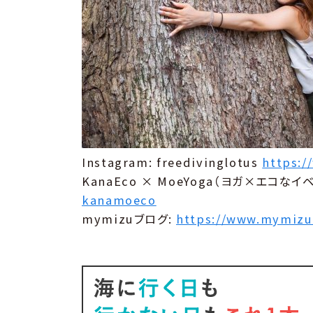
Instagram: freedivinglotus
https:/
KanaEco × MoeYoga（ヨガ×エコなイ
kanamoeco
mymizuブログ:
https://www.mymizu.