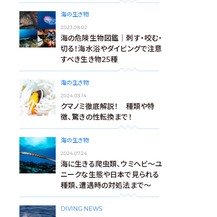
海の生き物
2023.08.02
海の危険生物図鑑｜刺す・咬む・
切る！海水浴やダイビングで注意
すべき生き物25種
海の生き物
2024.03.14
クマノミ徹底解説！ 種類や特
徴、驚きの性転換まで！
海の生き物
2024.07.24
海に生きる爬虫類、ウミヘビ～ユ
ニークな生態や日本で見られる
種類、遭遇時の対処法まで～
DIVING NEWS