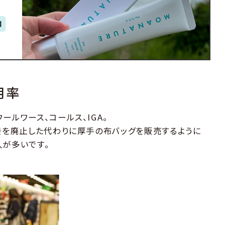
用率
ールワース、コールス、IGA。
ジ袋を廃止した代わりに厚手の布バッグを販売するように
人が多いです。