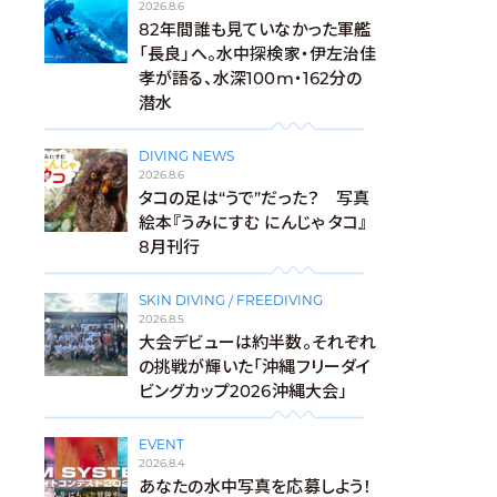
2026.8.6
82年間誰も見ていなかった軍艦
「長良」へ。水中探検家・伊左治佳
孝が語る、水深100m・162分の
潜水
DIVING NEWS
2026.8.6
タコの足は“うで”だった？ 写真
絵本『うみにすむ にんじゃ タコ』
8月刊行
SKIN DIVING / FREEDIVING
2026.8.5
大会デビューは約半数。それぞれ
の挑戦が輝いた「沖縄フリーダイ
ビングカップ2026沖縄大会」
EVENT
2026.8.4
あなたの水中写真を応募しよう！