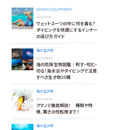
DIVING EQUIPMENT
2022.07.01
ウェットスーツの中に何を着る？
ダイビングを快適にするインナー
の選び方ガイド
海の生き物
2023.08.02
海の危険生物図鑑｜刺す・咬む・
切る！海水浴やダイビングで注意
すべき生き物25種
海の生き物
2024.03.14
クマノミ徹底解説！ 種類や特
徴、驚きの性転換まで！
海の生き物