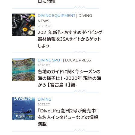
日に開催
DIVING EQUIPMENT
|
DIVING
NEWS
2021.2.20
2021年新作・おすすめダイビング
器材情報をJSAサイトからゲット
しよう
DIVING SPOT
|
LOCAL PRESS
2020.8.9
各地のガイドに聞く今シーズンの
海の様子は！ -2020年 現地の海
から 【宮古島Ⅱ】編-
DIVING
2023.7.7
『DiveLife』創刊2号が発売中！
有名人インタビューなどの情報
満載