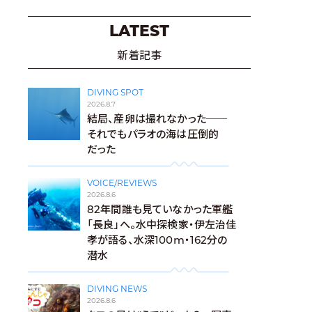
LATEST
新着記事
DIVING SPOT
2026.8.7
結局、産卵は撮れなかった──
それでもパラオの海は圧倒的
だった
VOICE/REVIEWS
2026.8.6
82年間誰も見ていなかった軍艦
「長良」へ。水中探検家・伊左治佳
孝が語る、水深100m・162分の
潜水
DIVING NEWS
2026.8.6