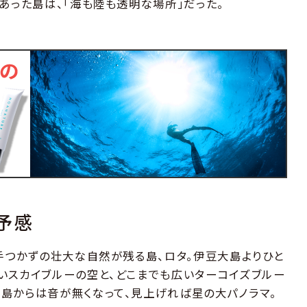
あった島は、「海も陸も透明な場所」だった。
予感
。手つかずの壮大な自然が残る島、ロタ。伊豆大島よりひと
いスカイブルーの空と、どこまでも広いターコイズブルー
島からは音が無くなって、見上げれば星の大パノラマ。