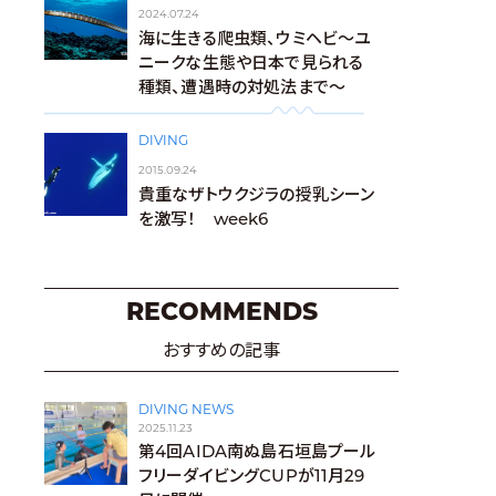
2024.07.24
海に生きる爬虫類、ウミヘビ～ユ
ニークな生態や日本で見られる
種類、遭遇時の対処法まで～
DIVING
2015.09.24
貴重なザトウクジラの授乳シーン
を激写！ week6
RECOMMENDS
おすすめの記事
DIVING NEWS
2025.11.23
第4回AIDA南ぬ島石垣島プール
フリーダイビングCUPが11月29