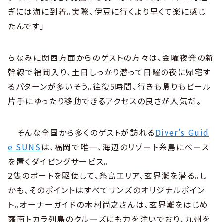
ぎには海に到着。実際、伊豆に行くより早くて楽に感じ
たんです」
ちなみに関西方面からのゲストの方々は、金曜夜発の新
幹線で福岡入り、土日しっかり潜って日曜の夜に帰宅す
るパターンが多いそう。往復5時間、行きも帰りもビール
片手にゆったり移動できるアクセスの良さが人気だ。
そんな全国から多くのゲストが訪れる
Diver’s Guid
e SUNS
は、福岡で唯一、海辺のリゾート糸島にベース
を置くダイビングサービス。
2隻のボートを駆使して、糸島エリア、玄界灘を潜る。し
かも、そのポイントはすべてサンズのオリジナルポイン
ト。オーナーガイドの木村尚之さんは、玄界灘をはじめ
薩南トカラ列島のクルーズにも力を注いでおり、九州を