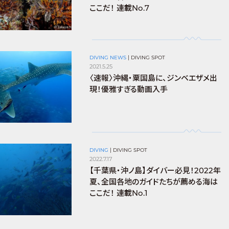
ここだ！ 連載No.7
DIVING NEWS
|
DIVING SPOT
2021.5.25
〈速報〉沖縄・粟国島に、ジンベエザメ出
現！優雅すぎる動画入手
DIVING
|
DIVING SPOT
2022.7.17
【千葉県・沖ノ島】ダイバー必見！2022年
夏、全国各地のガイドたちが薦める海は
ここだ！ 連載No.1