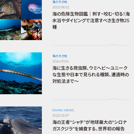
海の生き物
2023.08.02
海の危険生物図鑑｜刺す・咬む・切る！海
水浴やダイビングで注意すべき生き物25
種
海の生き物
2024.07.24
海に生きる爬虫類、ウミヘビ～ユニーク
な生態や日本で見られる種類、遭遇時の
対処法まで～
DIVING NEWS
2022.03.07
海の王者“シャチ”が地球最大の“シロナ
ガスクジラ”を捕食する、世界初の報告