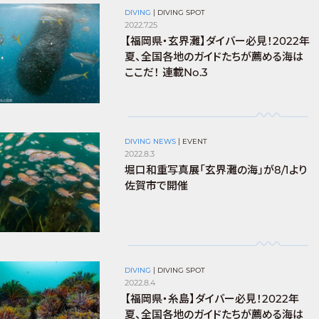
DIVING
|
DIVING SPOT
2022.7.25
【福岡県・玄界灘】ダイバー必見！2022年
夏、全国各地のガイドたちが薦める海は
ここだ！ 連載No.3
DIVING NEWS
|
EVENT
2022.8.3
堀口和重写真展「玄界灘の海」が8/1より
佐賀市で開催
DIVING
|
DIVING SPOT
2022.8.4
【福岡県・糸島】ダイバー必見！2022年
夏、全国各地のガイドたちが薦める海は