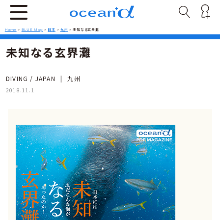
Home
>
BLUE Mag
>
日本
>
九州
>
未知なる玄界灘
未知なる玄界灘
DIVING / JAPAN
|
九州
2018.11.1