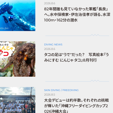
2026.8.6
82年間誰も見ていなかった軍艦「長良」
へ。水中探検家・伊左治佳孝が語る、水深
100m・162分の潜水
DIVING NEWS
2026.8.6
タコの足は“うで”だった？ 写真絵本『う
みにすむ にんじゃ タコ』8月刊行
SKIN DIVING / FREEDIVING
2026.8.5
大会デビューは約半数。それぞれの挑戦
が輝いた「沖縄フリーダイビングカップ2
026沖縄大会」