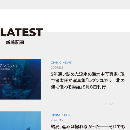
LATEST
新着記事
DIVING NEWS
2026.8.8
5年通い詰めた流氷の海――水中写真家・茂
野優太氏が写真集『レプンユカラ 北の
海に伝わる物語』8月8日刊行
DIVING SPOT
2026.8.7
結局、産卵は撮れなかった──それでも