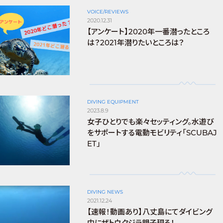
VOICE/REVIEWS
2020.12.31
【アンケート】2020年一番潜ったところ
は？2021年潜りたいところは？
DIVING EQUIPMENT
2023.8.9
女子ひとりでも楽々セッティング。水遊び
をサポートする電動モビリティ「SCUBAJ
ET」
DIVING NEWS
2021.12.24
【速報！動画あり】八丈島にてダイビング
中にザトウクジラ親子現る！