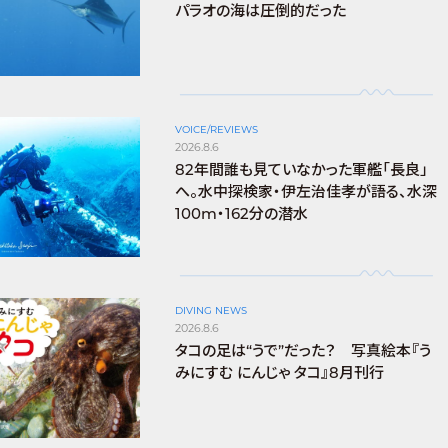
パラオの海は圧倒的だった
VOICE/REVIEWS
2026.8.6
82年間誰も見ていなかった軍艦「長良」
へ。水中探検家・伊左治佳孝が語る、水深
100m・162分の潜水
DIVING NEWS
2026.8.6
タコの足は“うで”だった？ 写真絵本『う
みにすむ にんじゃ タコ』8月刊行