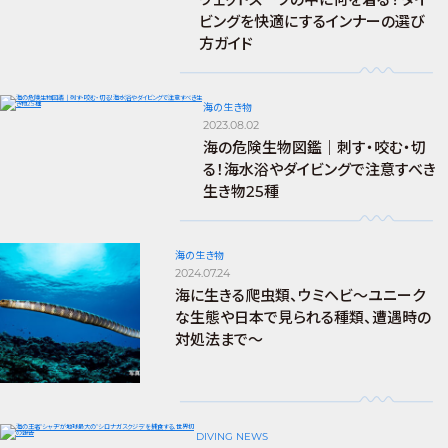
ビングを快適にするインナーの選び
方ガイド
海の生き物
2023.08.02
海の危険生物図鑑｜刺す・咬む・切
る！海水浴やダイビングで注意すべき
生き物25種
海の生き物
2024.07.24
海に生きる爬虫類、ウミヘビ～ユニーク
な生態や日本で見られる種類、遭遇時の
対処法まで～
DIVING NEWS