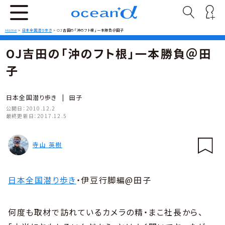
Home
>
日本全国潜り歩き
>
OJ吉田の「沖のフト根」一本勝負＠田子
OJ吉田の「沖のフト根」一本勝負＠田
子
日本全国潜り歩き
|
田子
公開日：
2010.12.2
最終更新日：
2017.12.5
寺山 英樹
日本全国潜り歩き
・伊豆行脚編@田子
何度も取材で訪れているカメラの精・まこ社長から、