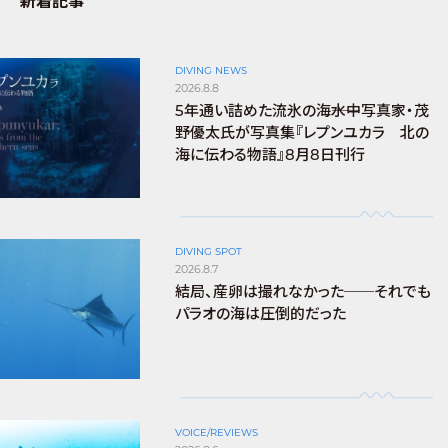
新着記事
DIVING NEWS
2026.8.8
5年通い詰めた流氷の海――水中写真家・茂
野優太氏が写真集『レプンユカラ 北の
海に伝わる物語』8月8日刊行
DIVING SPOT
2026.8.7
結局、産卵は撮れなかった──それでも
パラオの海は圧倒的だった
VOICE/REVIEWS