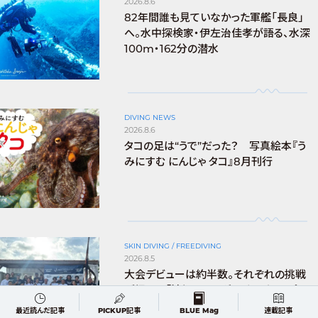
2026.8.6
82年間誰も見ていなかった軍艦「長良」
へ。水中探検家・伊左治佳孝が語る、水深
100m・162分の潜水
DIVING NEWS
2026.8.6
タコの足は“うで”だった？ 写真絵本『う
みにすむ にんじゃ タコ』8月刊行
SKIN DIVING / FREEDIVING
2026.8.5
大会デビューは約半数。それぞれの挑戦
が輝いた「沖縄フリーダイビングカップ2
026沖縄大会」
最近読んだ記事
PICKUP記事
BLUE Mag
連載記事