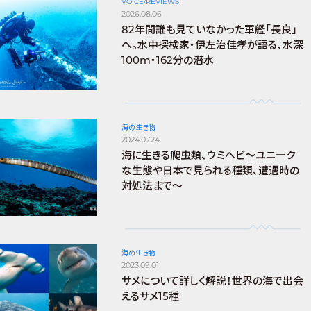
VOICE/REVIEWS
2026.08.06
82年間誰も見ていなかった軍艦「長良」
へ。水中探検家・伊左治佳孝が語る、水深
100m・162分の潜水
海の生き物
2024.07.24
海に生きる爬虫類、ウミヘビ～ユニーク
な生態や日本で見られる種類、遭遇時の
対処法まで～
海の生き物
2023.09.01
サメについて詳しく解説！世界の海で出会
えるサメ15種