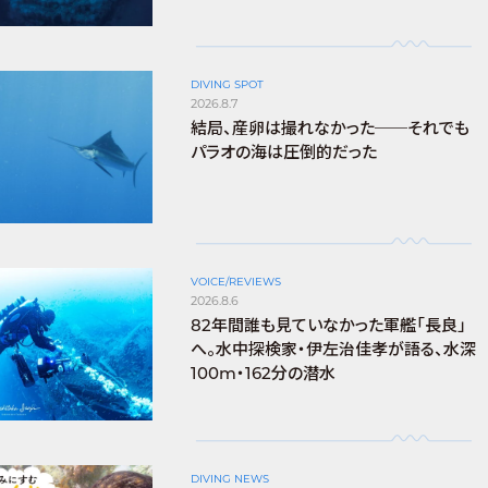
DIVING SPOT
2026.8.7
結局、産卵は撮れなかった──それでも
パラオの海は圧倒的だった
VOICE/REVIEWS
2026.8.6
82年間誰も見ていなかった軍艦「長良」
へ。水中探検家・伊左治佳孝が語る、水深
100m・162分の潜水
DIVING NEWS