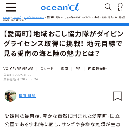
Home
>
DIVING
>
VOICE/REVIEWS
>
【愛南町】地域おこし協力隊がダイビングライセンス取得に挑戦！ 地元目線で見る愛
南の海と陸の魅力とは？
【愛南町】地域おこし協力隊がダイビン
グライセンス取得に挑戦！ 地元目線で
見る愛南の海と陸の魅力とは？
VOICE/REVIEWS
|
Cカード
|
愛南
|
PR
|
西海観光船
公開日：
2025.8.22
最終更新日：
2025.8.24
積田 彗加
愛媛県の最南端、豊かな自然に囲まれた愛南町。国立
公園である宇和海に面し、サンゴや多様な魚類が生息