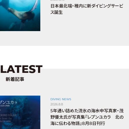
日本最北端・稚内に新ダイビングサービ
ス誕生
LATEST
新着記事
DIVING NEWS
2026.8.8
5年通い詰めた流氷の海――水中写真家・茂
野優太氏が写真集『レプンユカラ 北の
海に伝わる物語』8月8日刊行